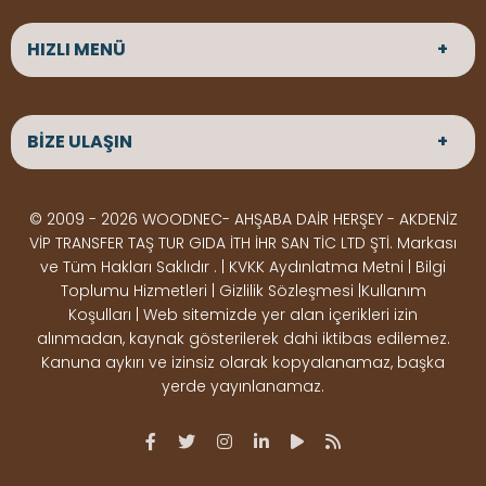
HIZLI MENÜ
ANASAYFA
HAKKIMIZDA
BİZE ULAŞIN
ÜRÜNLER
HİZMETLERİMİZ
Parke
HABERLER
Ahşap Deck
BLOG
ADRES
© 2009 - 2026 WOODNEC- AHŞABA DAİR HERŞEY - AKDENİZ
Çeşitlerimiz
BİZE ULAŞIN
Çeşitlerimiz
Altınkale mah Osmangazi cad. no 355 Döşemealtı
VİP TRANSFER TAŞ TUR GIDA İTH İHR SAN TİC LTD ŞTİ. Markası
Kereste
Ahşap
Antalya
ve Tüm Hakları Saklıdır . | KVKK Aydınlatma Metni | Bilgi
Çeşitlerimiz
Pergole
Toplumu Hizmetleri | Gizlilik Sözleşmesi |Kullanım
Koşulları | Web sitemizde yer alan içerikleri izin
Ürünler
ÇALIŞMA SAATLERİ
alınmadan, kaynak gösterilerek dahi iktibas edilemez.
Deck Montaj
Ahşap
Hafta içi : Haftaiçi 09:00 - 18:00
Kanuna aykırı ve izinsiz olarak kopyalanamaz, başka
Hafta sonu : Cumartesi 10:00 - 15:00
Ekipmanları
Dekorasyon
yerde yayınlanamaz.
Ürünleri
Boya &
OSB,
İLETİŞİM
Vernik
Kontrplak &
0506 180 01 02