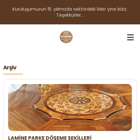
Kuruluşumuzun 15. yılımızda sektördeki lider yine biziz.
Teşekkürler...
Arşiv
LAMİNE PARKE DÖŞEME ŞEKİLLERİ