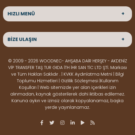
HIZLI MENÜ
ANASAYFA
HAKKIMIZDA
BİZE ULAŞIN
ÜRÜNLER
HİZMETLERİMİZ
Parke
HABERLER
Ahşap Deck
BLOG
ADRES
© 2009 - 2026 WOODNEC- AHŞABA DAİR HERŞEY - AKDENİZ
Çeşitlerimiz
BİZE ULAŞIN
Çeşitlerimiz
Altınkale mah Osmangazi cad. no 355 Döşemealtı
VİP TRANSFER TAŞ TUR GIDA İTH İHR SAN TİC LTD ŞTİ. Markası
Kereste
Ahşap
Antalya
ve Tüm Hakları Saklıdır . | KVKK Aydınlatma Metni | Bilgi
Çeşitlerimiz
Pergole
Toplumu Hizmetleri | Gizlilik Sözleşmesi |Kullanım
Koşulları | Web sitemizde yer alan içerikleri izin
Ürünler
ÇALIŞMA SAATLERİ
alınmadan, kaynak gösterilerek dahi iktibas edilemez.
Deck Montaj
Ahşap
Hafta içi : Haftaiçi 09:00 - 18:00
Kanuna aykırı ve izinsiz olarak kopyalanamaz, başka
Hafta sonu : Cumartesi 10:00 - 15:00
Ekipmanları
Dekorasyon
yerde yayınlanamaz.
Ürünleri
Boya &
OSB,
İLETİŞİM
Vernik
Kontrplak &
0506 180 01 02