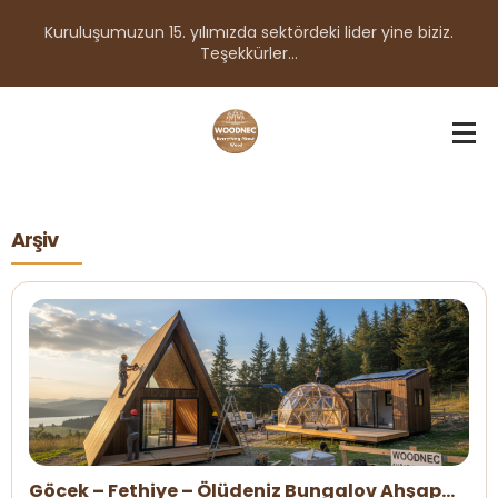
Kuruluşumuzun 15. yılımızda sektördeki lider yine biziz.
Teşekkürler...
Arşiv
Göcek – Fethiye – Ölüdeniz Bungalov Ahşap