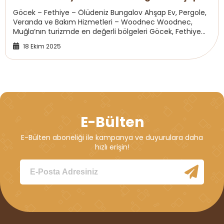
Ev, Pergole Bakımı
Göcek – Fethiye – Ölüdeniz Bungalov Ahşap Ev, Pergole,
Veranda ve Bakım Hizmetleri – Woodnec Woodnec,
Muğla’nın turizmde en değerli bölgeleri Göcek, Fethiye
ve Ölüdeniz’de profesyonel bungalov ahşap e...
18 Ekim 2025
E-Bülten
E-Bülten aboneliği ile kampanya ve duyurulara daha
hızlı erişin!