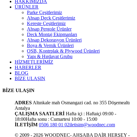
HAKKIMIZDA
ÜRÜNLER
Parke Çeşitlerimiz
Ahşap Deck Çeşitlerimiz
Kereste Çeşitlerimiz
Ahşap Pergole Ürünler
Deck Montaj Ekipmanları
Ahşap Dekorasyon Ürünleri
Boya & Vernik Ürünleri
OSB, Kontrplak & Plywood Ürünleri
Yapı & Hırdavat Grubu
HİZMETLERİMİZ
HABERLER
BLOG
BİZE ULAŞIN
BİZE ULAŞIN
ADRES
Altınkale mah Osmangazi cad. no 355 Döşemealtı
Antalya
ÇALIŞMA SAATLERİ
Hafta içi : Haftaiçi 09:00 -
18:00
Hafta sonu : Cumartesi 10:00 - 15:00
İLETİŞİM
0506 180 01 02
iletisim@woodnec.com
© 2009 - 2026 WOODNEC- AHŞABA DAİR HERŞEY -