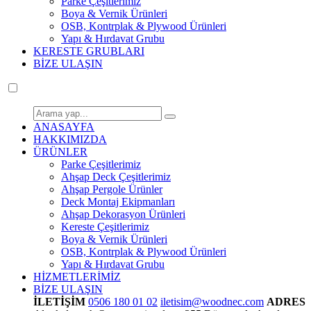
Parke Çeşitlerimiz
Boya & Vernik Ürünleri
OSB, Kontrplak & Plywood Ürünleri
Yapı & Hırdavat Grubu
KERESTE GRUBLARI
BİZE ULAŞIN
ANASAYFA
HAKKIMIZDA
ÜRÜNLER
Parke Çeşitlerimiz
Ahşap Deck Çeşitlerimiz
Ahşap Pergole Ürünler
Deck Montaj Ekipmanları
Ahşap Dekorasyon Ürünleri
Kereste Çeşitlerimiz
Boya & Vernik Ürünleri
OSB, Kontrplak & Plywood Ürünleri
Yapı & Hırdavat Grubu
HİZMETLERİMİZ
BİZE ULAŞIN
İLETİŞİM
0506 180 01 02
iletisim@woodnec.com
ADRES