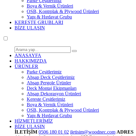
Parke Çeşitlerimiz
Boya & Vernik Ürünleri
OSB, Kontrplak & Plywood Ürünleri
Yapı & Hırdavat Grubu
KERESTE GRUBLARI
BİZE ULAŞIN
ANASAYFA
HAKKIMIZDA
ÜRÜNLER
Parke Çeşitlerimiz
Ahşap Deck Çeşitlerimiz
Ahşap Pergole Ürünler
Deck Montaj Ekipmanları
Ahşap Dekorasyon Ürünleri
Kereste Çeşitlerimiz
Boya & Vernik Ürünleri
OSB, Kontrplak & Plywood Ürünleri
Yapı & Hırdavat Grubu
HİZMETLERİMİZ
BİZE ULAŞIN
İLETİŞİM
0506 180 01 02
iletisim@woodnec.com
ADRES