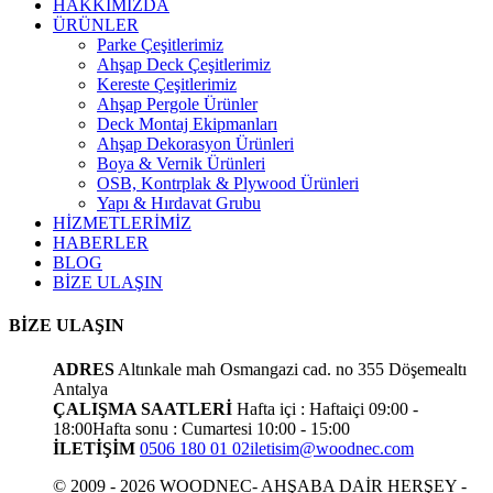
HAKKIMIZDA
ÜRÜNLER
Parke Çeşitlerimiz
Ahşap Deck Çeşitlerimiz
Kereste Çeşitlerimiz
Ahşap Pergole Ürünler
Deck Montaj Ekipmanları
Ahşap Dekorasyon Ürünleri
Boya & Vernik Ürünleri
OSB, Kontrplak & Plywood Ürünleri
Yapı & Hırdavat Grubu
HİZMETLERİMİZ
HABERLER
BLOG
BİZE ULAŞIN
BİZE ULAŞIN
ADRES
Altınkale mah Osmangazi cad. no 355 Döşemealtı
Antalya
ÇALIŞMA SAATLERİ
Hafta içi : Haftaiçi 09:00 -
18:00
Hafta sonu : Cumartesi 10:00 - 15:00
İLETİŞİM
0506 180 01 02
iletisim@woodnec.com
© 2009 - 2026 WOODNEC- AHŞABA DAİR HERŞEY -