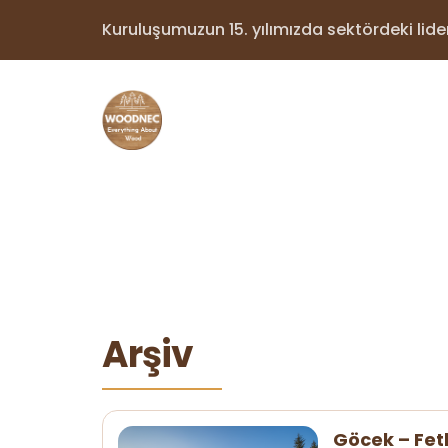
Kuruluşumuzun 15. yılımızda sektördeki lider 
Arşiv
Göcek – Fet