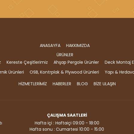
ANASAYFA
HAKKIMIZDA
ÜRÜNLER
z
Kereste Çeşitlerimiz
Ahşap Pergole Ürünler
Deck Montaj E
nik Ürünleri
OSB, Kontrplak & Plywood Ürünleri
Yapı & Hırdav
HİZMETLERİMİZ
HABERLER
BLOG
BİZE ULAŞIN
ÇALIŞMA SAATLERİ
ı
Hafta içi : Haftaiçi 09:00 - 18:00
Hafta sonu : Cumartesi 10:00 - 15:00