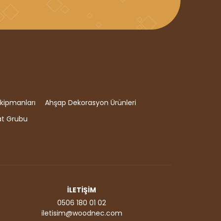
kipmanları
Ahşap Dekorasyon Ürünleri
at Grubu
İLETİŞİM
0506 180 01 02
iletisim@woodnec.com