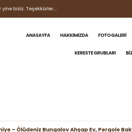
yine biziz. Teşekkürler...
ANASAYFA
HAKKIMIZDA
FOTO GALERİ
KERESTE GRUBLARI
Bİ
hiye – Ölüdeniz Bungalov Ahşap Ev, Pergole Bak