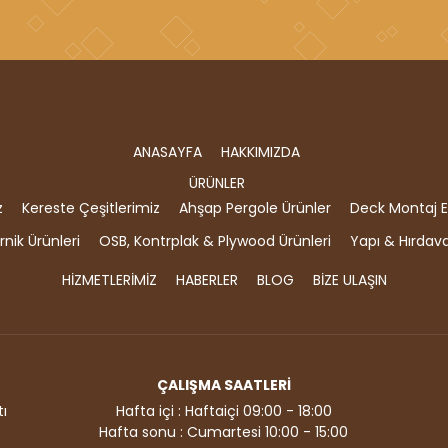
ANASAYFA
HAKKIMIZDA
ÜRÜNLER
z
Kereste Çeşitlerimiz
Ahşap Pergole Ürünler
Deck Montaj E
nik Ürünleri
OSB, Kontrplak & Plywood Ürünleri
Yapı & Hırdav
HİZMETLERİMİZ
HABERLER
BLOG
BİZE ULAŞIN
ÇALIŞMA SAATLERİ
ı
Hafta içi : Haftaiçi 09:00 - 18:00
Hafta sonu : Cumartesi 10:00 - 15:00