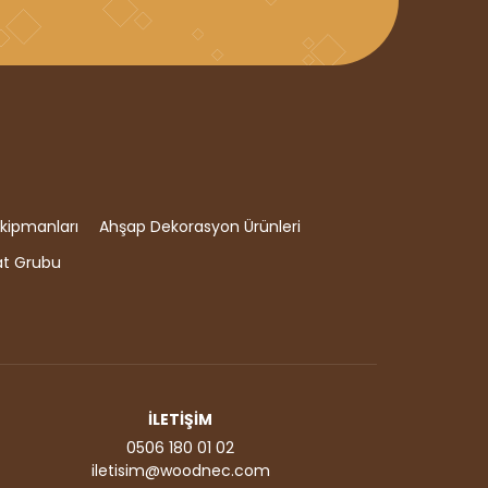
kipmanları
Ahşap Dekorasyon Ürünleri
at Grubu
İLETİŞİM
0506 180 01 02
iletisim@woodnec.com