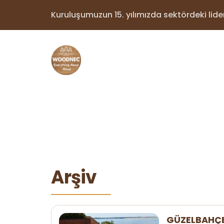
Kuruluşumuzun 15. yılımızda sektördeki lider 
Arşiv
GÜZELBAHÇE 