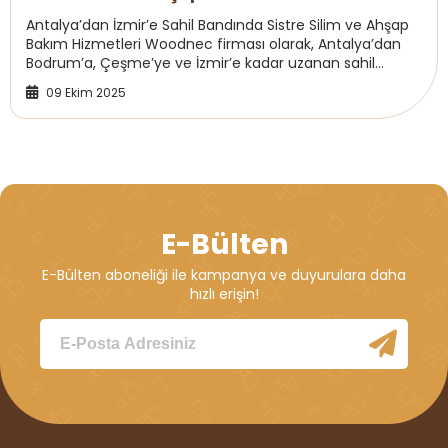
Antalya’dan İzmir’e Sahil Bandında Sistre Silim ve Ahşap
Bakım Hizmetleri Woodnec firması olarak, Antalya’dan
Bodrum’a, Çeşme’ye ve İzmir’e kadar uzanan sahil
bandında profesyonel sistre silim, ahşap ...
09 Ekim 2025
E-Bülten
E-Bülten aboneliği ile kampanya ve duyurulara daha
hızlı erişin!