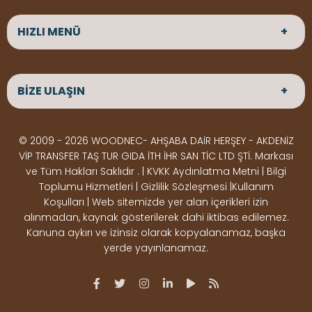
HIZLI MENÜ
ANASAYFA
HAKKIMIZDA
BİZE ULAŞIN
ÜRÜNLER
HİZMETLERİMİZ
Parke
HABERLER
Ahşap Deck
BLOG
ADRES
© 2009 - 2026 WOODNEC- AHŞABA DAİR HERŞEY - AKDENİZ
Çeşitlerimiz
BİZE ULAŞIN
Çeşitlerimiz
Altınkale mah Osmangazi cad. no 355 Döşemealtı
VİP TRANSFER TAŞ TUR GIDA İTH İHR SAN TİC LTD ŞTİ. Markası
Kereste
Ahşap
Antalya
ve Tüm Hakları Saklıdır . | KVKK Aydınlatma Metni | Bilgi
Çeşitlerimiz
Pergole
Toplumu Hizmetleri | Gizlilik Sözleşmesi |Kullanım
Koşulları | Web sitemizde yer alan içerikleri izin
Ürünler
ÇALIŞMA SAATLERİ
alınmadan, kaynak gösterilerek dahi iktibas edilemez.
Deck Montaj
Ahşap
Hafta içi : Haftaiçi 09:00 - 18:00
Kanuna aykırı ve izinsiz olarak kopyalanamaz, başka
Hafta sonu : Cumartesi 10:00 - 15:00
Ekipmanları
Dekorasyon
yerde yayınlanamaz.
Ürünleri
Boya &
OSB,
İLETİŞİM
Vernik
Kontrplak &
0506 180 01 02