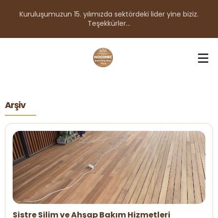
Kuruluşumuzun 15. yılımızda sektördeki lider yine biziz.
Teşekkürler...
Arşiv
Sistre Silim ve Ahşap Bakım Hizmetleri