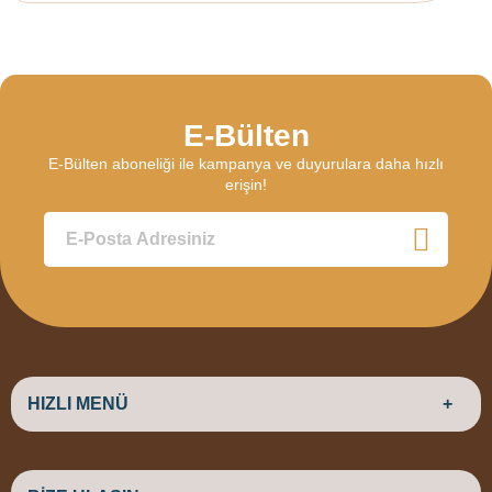
E-Bülten
E-Bülten aboneliği ile kampanya ve duyurulara daha hızlı
erişin!
HIZLI MENÜ
ANASAYFA
HAKKIMIZDA