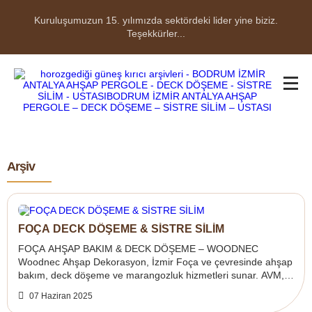
Kuruluşumuzun 15. yılımızda sektördeki lider yine biziz.
Teşekkürler...
Arşiv
FOÇA DECK DÖŞEME & SİSTRE SİLİM
FOÇA AHŞAP BAKIM & DECK DÖŞEME – WOODNEC
Woodnec Ahşap Dekorasyon, İzmir Foça ve çevresinde ahşap
bakım, deck döşeme ve marangozluk hizmetleri sunar. AVM,
otel, restoran, cafe, spor salonu, havuz ...
07 Haziran 2025