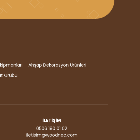
kipmanları
Ahşap Dekorasyon Ürünleri
at Grubu
İLETİŞİM
0506 180 01 02
iletisim@woodnec.com