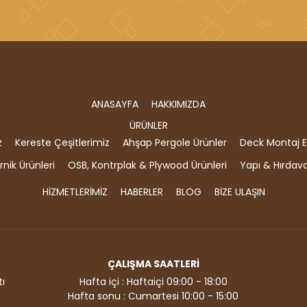
ANASAYFA
HAKKIMIZDA
ÜRÜNLER
z
Kereste Çeşitlerimiz
Ahşap Pergole Ürünler
Deck Montaj E
nik Ürünleri
OSB, Kontrplak & Plywood Ürünleri
Yapı & Hırdav
HİZMETLERİMİZ
HABERLER
BLOG
BİZE ULAŞIN
ÇALIŞMA SAATLERİ
ı
Hafta içi : Haftaiçi 09:00 - 18:00
Hafta sonu : Cumartesi 10:00 - 15:00