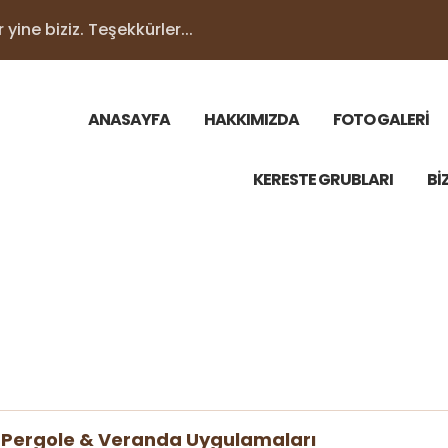
yine biziz. Teşekkürler...
ANASAYFA
HAKKIMIZDA
FOTO GALERİ
KERESTE GRUBLARI
Bİ
 Pergole & Veranda Uygulamaları