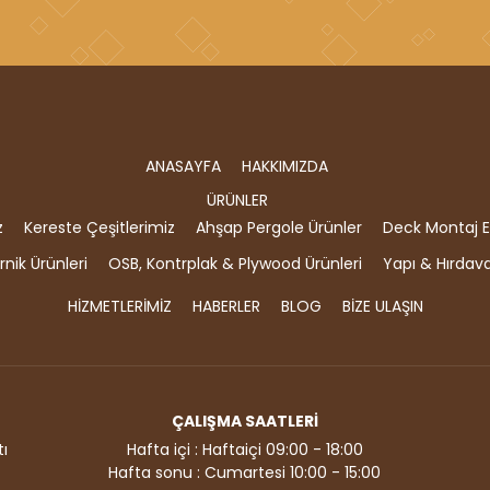
ANASAYFA
HAKKIMIZDA
ÜRÜNLER
z
Kereste Çeşitlerimiz
Ahşap Pergole Ürünler
Deck Montaj E
nik Ürünleri
OSB, Kontrplak & Plywood Ürünleri
Yapı & Hırdav
HİZMETLERİMİZ
HABERLER
BLOG
BİZE ULAŞIN
ÇALIŞMA SAATLERİ
ı
Hafta içi : Haftaiçi 09:00 - 18:00
Hafta sonu : Cumartesi 10:00 - 15:00