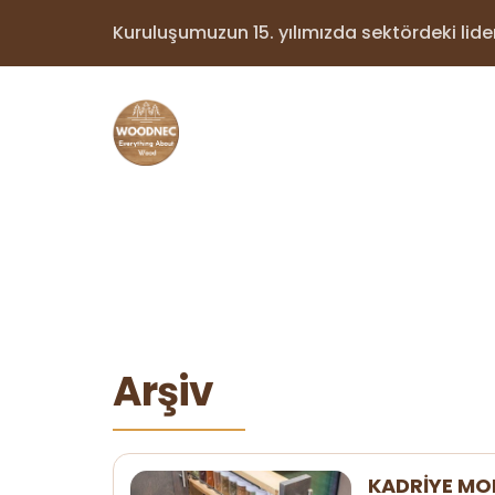
Kuruluşumuzun 15. yılımızda sektördeki lider 
Arşiv
KADRİYE MO