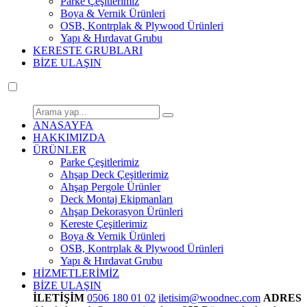
Parke Çeşitlerimiz
Boya & Vernik Ürünleri
OSB, Kontrplak & Plywood Ürünleri
Yapı & Hırdavat Grubu
KERESTE GRUBLARI
BİZE ULAŞIN
ANASAYFA
HAKKIMIZDA
ÜRÜNLER
Parke Çeşitlerimiz
Ahşap Deck Çeşitlerimiz
Ahşap Pergole Ürünler
Deck Montaj Ekipmanları
Ahşap Dekorasyon Ürünleri
Kereste Çeşitlerimiz
Boya & Vernik Ürünleri
OSB, Kontrplak & Plywood Ürünleri
Yapı & Hırdavat Grubu
HİZMETLERİMİZ
BİZE ULAŞIN
İLETİŞİM
0506 180 01 02
iletisim@woodnec.com
ADRES