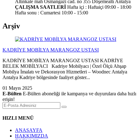
Altınkale mah Osmangazi cad. no 355 Döşemealtı Antalya
ÇALIŞMA SAATLERİ
Hafta içi : Haftaiçi 09:00 - 18:00
Hafta sonu : Cumartesi 10:00 - 15:00
Arşiv
KADRİYE MOBİLYA MARANGOZ USTASI
KADRİYE MOBİLYA MARANGOZ USTASI KADRİYE
BELEK MOBİLYACI Kadriye Mobilyacı | Özel Ölçü Ahşap
Mobilya İmalatı ve Dekorasyon Hizmetleri – Woodnec Antalya
Antalya Kadriye bölgesinde faaliyet göster...
01 Mayıs 2025
E-Bülten
E-Bülten aboneliği ile kampanya ve duyurulara daha hızlı
erişin!
HIZLI MENÜ
ANASAYFA
HAKKIMIZDA