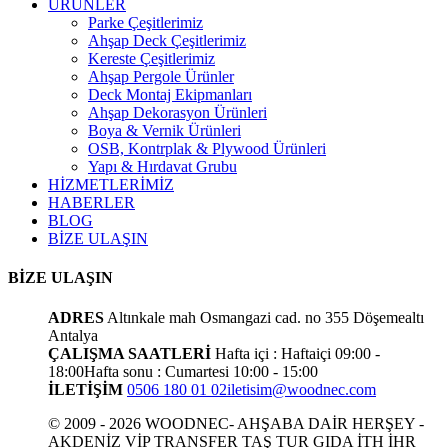
ÜRÜNLER
Parke Çeşitlerimiz
Ahşap Deck Çeşitlerimiz
Kereste Çeşitlerimiz
Ahşap Pergole Ürünler
Deck Montaj Ekipmanları
Ahşap Dekorasyon Ürünleri
Boya & Vernik Ürünleri
OSB, Kontrplak & Plywood Ürünleri
Yapı & Hırdavat Grubu
HİZMETLERİMİZ
HABERLER
BLOG
BİZE ULAŞIN
BİZE ULAŞIN
ADRES
Altınkale mah Osmangazi cad. no 355 Döşemealtı
Antalya
ÇALIŞMA SAATLERİ
Hafta içi : Haftaiçi 09:00 -
18:00
Hafta sonu : Cumartesi 10:00 - 15:00
İLETİŞİM
0506 180 01 02
iletisim@woodnec.com
© 2009 - 2026 WOODNEC- AHŞABA DAİR HERŞEY -
AKDENİZ VİP TRANSFER TAŞ TUR GIDA İTH İHR