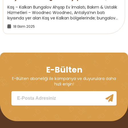
Bakımı
Kaş – Kalkan Bungalov Ahşap Ev İmalatı, Bakım & Ustalık
Hizmetleri – Woodnec Woodnec, Antalya’nın batı
kıyısında yer alan Kaş ve Kalkan bölgelerinde; bungalov
ahşap ev imalatı, bakım ve profesyone...
18 Ekim 2025
E-Bülten
E-Bülten aboneliği ile kampanya ve duyurulara daha
hızlı erişin!