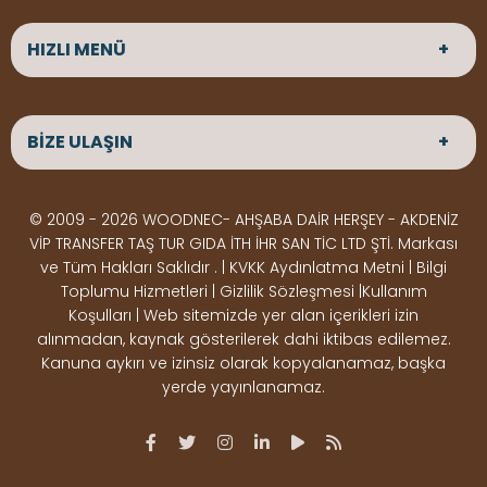
HIZLI MENÜ
ANASAYFA
HAKKIMIZDA
BİZE ULAŞIN
ÜRÜNLER
HİZMETLERİMİZ
Parke
HABERLER
Ahşap Deck
BLOG
ADRES
© 2009 - 2026 WOODNEC- AHŞABA DAİR HERŞEY - AKDENİZ
Çeşitlerimiz
BİZE ULAŞIN
Çeşitlerimiz
Altınkale mah Osmangazi cad. no 355 Döşemealtı
VİP TRANSFER TAŞ TUR GIDA İTH İHR SAN TİC LTD ŞTİ. Markası
Kereste
Ahşap
Antalya
ve Tüm Hakları Saklıdır . | KVKK Aydınlatma Metni | Bilgi
Çeşitlerimiz
Pergole
Toplumu Hizmetleri | Gizlilik Sözleşmesi |Kullanım
Koşulları | Web sitemizde yer alan içerikleri izin
Ürünler
ÇALIŞMA SAATLERİ
alınmadan, kaynak gösterilerek dahi iktibas edilemez.
Deck Montaj
Ahşap
Hafta içi : Haftaiçi 09:00 - 18:00
Kanuna aykırı ve izinsiz olarak kopyalanamaz, başka
Hafta sonu : Cumartesi 10:00 - 15:00
Ekipmanları
Dekorasyon
yerde yayınlanamaz.
Ürünleri
Boya &
OSB,
İLETİŞİM
Vernik
Kontrplak &
0506 180 01 02