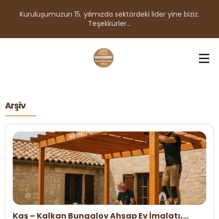
Kuruluşumuzun 15. yılımızda sektördeki lider yine biziz.
Teşekkürler...
Arşiv
Kaş – Kalkan Bungalov Ahşap Ev İmalatı,