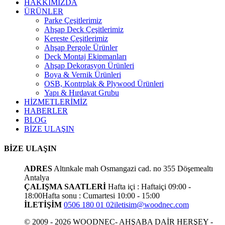
HAKKIMIZDA
ÜRÜNLER
Parke Çeşitlerimiz
Ahşap Deck Çeşitlerimiz
Kereste Çeşitlerimiz
Ahşap Pergole Ürünler
Deck Montaj Ekipmanları
Ahşap Dekorasyon Ürünleri
Boya & Vernik Ürünleri
OSB, Kontrplak & Plywood Ürünleri
Yapı & Hırdavat Grubu
HİZMETLERİMİZ
HABERLER
BLOG
BİZE ULAŞIN
BİZE ULAŞIN
ADRES
Altınkale mah Osmangazi cad. no 355 Döşemealtı
Antalya
ÇALIŞMA SAATLERİ
Hafta içi : Haftaiçi 09:00 -
18:00
Hafta sonu : Cumartesi 10:00 - 15:00
İLETİŞİM
0506 180 01 02
iletisim@woodnec.com
© 2009 - 2026 WOODNEC- AHŞABA DAİR HERŞEY -