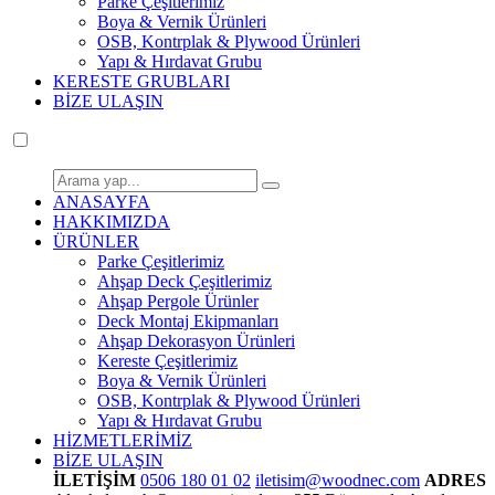
Parke Çeşitlerimiz
Boya & Vernik Ürünleri
OSB, Kontrplak & Plywood Ürünleri
Yapı & Hırdavat Grubu
KERESTE GRUBLARI
BİZE ULAŞIN
ANASAYFA
HAKKIMIZDA
ÜRÜNLER
Parke Çeşitlerimiz
Ahşap Deck Çeşitlerimiz
Ahşap Pergole Ürünler
Deck Montaj Ekipmanları
Ahşap Dekorasyon Ürünleri
Kereste Çeşitlerimiz
Boya & Vernik Ürünleri
OSB, Kontrplak & Plywood Ürünleri
Yapı & Hırdavat Grubu
HİZMETLERİMİZ
BİZE ULAŞIN
İLETİŞİM
0506 180 01 02
iletisim@woodnec.com
ADRES