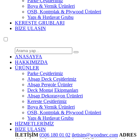
Parke Çeşitlerimiz
Boya & Vernik Ürünleri
OSB, Kontrplak & Plywood Ürünleri
Yapı & Hırdavat Grubu
KERESTE GRUBLARI
BİZE ULAŞIN
ANASAYFA
HAKKIMIZDA
ÜRÜNLER
Parke Çeşitlerimiz
Ahşap Deck Çeşitlerimiz
Ahşap Pergole Ürünler
Deck Montaj Ekipmanları
Ahşap Dekorasyon Ürünleri
Kereste Çeşitlerimiz
Boya & Vernik Ürünleri
OSB, Kontrplak & Plywood Ürünleri
Yapı & Hırdavat Grubu
HİZMETLERİMİZ
BİZE ULAŞIN
İLETİŞİM
0506 180 01 02
iletisim@woodnec.com
ADRES