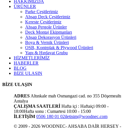
HAKKIMIZDA
ÜRÜNLER
Parke Çeşitlerimiz
Ahşap Deck Çeşitlerimiz
Kereste Çeşitlerimiz
Ahşap Pergole Ürünler
Deck Montaj Ekipmanları
Ahşap Dekorasyon Ürünleri
Boya & Vernik Ürünleri
OSB, Kontrplak & Plywood Ürünleri
Yapı & Hırdavat Grubu
HİZMETLERİMİZ
HABERLER
BLOG
BİZE ULAŞIN
BİZE ULAŞIN
ADRES
Altınkale mah Osmangazi cad. no 355 Döşemealtı
Antalya
ÇALIŞMA SAATLERİ
Hafta içi : Haftaiçi 09:00 -
18:00
Hafta sonu : Cumartesi 10:00 - 15:00
İLETİŞİM
0506 180 01 02
iletisim@woodnec.com
© 2009 - 2026 WOODNEC- AHŞABA DAİR HERŞEY -