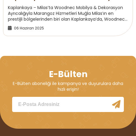
Dekorasyon
Kaplankaya – Milas’ta Woodnec Mobilya & Dekorasyon
Ayrıcalığıyla Marangoz Hizmetleri Muğla Milas’ın en
prestijli bölgelerinden biri olan Kaplankaya’da, Woodnec
olarak özel ölçü mobilya üretimi, iç...
06 Haziran 2025
E-Bülten
E-Bülten aboneliği ile kampanya ve duyurulara daha
hızlı erişin!