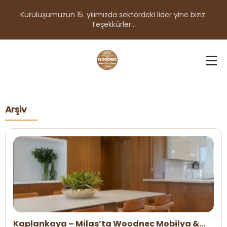
Kuruluşumuzun 15. yılımızda sektördeki lider yine biziz.
Teşekkürler...
Arşiv
Kaplankaya – Milas’ta Woodnec Mobilya &