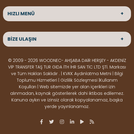
HIZLI MENÜ
ANASAYFA
HAKKIMIZDA
BİZE ULAŞIN
ÜRÜNLER
HİZMETLERİMİZ
Parke
HABERLER
Ahşap Deck
BLOG
ADRES
© 2009 - 2026 WOODNEC- AHŞABA DAİR HERŞEY - AKDENİZ
Çeşitlerimiz
BİZE ULAŞIN
Çeşitlerimiz
Altınkale mah Osmangazi cad. no 355 Döşemealtı
VİP TRANSFER TAŞ TUR GIDA İTH İHR SAN TİC LTD ŞTİ. Markası
Kereste
Ahşap
Antalya
ve Tüm Hakları Saklıdır . | KVKK Aydınlatma Metni | Bilgi
Çeşitlerimiz
Pergole
Toplumu Hizmetleri | Gizlilik Sözleşmesi |Kullanım
Koşulları | Web sitemizde yer alan içerikleri izin
Ürünler
ÇALIŞMA SAATLERİ
alınmadan, kaynak gösterilerek dahi iktibas edilemez.
Deck Montaj
Ahşap
Hafta içi : Haftaiçi 09:00 - 18:00
Kanuna aykırı ve izinsiz olarak kopyalanamaz, başka
Hafta sonu : Cumartesi 10:00 - 15:00
Ekipmanları
Dekorasyon
yerde yayınlanamaz.
Ürünleri
Boya &
OSB,
İLETİŞİM
Vernik
Kontrplak &
0506 180 01 02