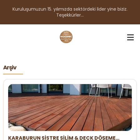
Kuruluşumuzun 15. yılımızda sektördeki lider yine biziz.
Teşekkürler...
Arşiv
KARABURUN SİSTRE SİLİM & DECK DÖŞEME