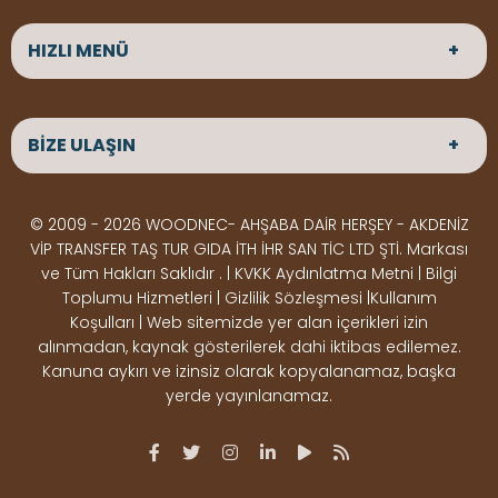
HIZLI MENÜ
ANASAYFA
HAKKIMIZDA
BİZE ULAŞIN
ÜRÜNLER
HİZMETLERİMİZ
Parke
HABERLER
Ahşap Deck
BLOG
ADRES
© 2009 - 2026 WOODNEC- AHŞABA DAİR HERŞEY - AKDENİZ
Çeşitlerimiz
BİZE ULAŞIN
Çeşitlerimiz
Altınkale mah Osmangazi cad. no 355 Döşemealtı
VİP TRANSFER TAŞ TUR GIDA İTH İHR SAN TİC LTD ŞTİ. Markası
Kereste
Ahşap
Antalya
ve Tüm Hakları Saklıdır . | KVKK Aydınlatma Metni | Bilgi
Çeşitlerimiz
Pergole
Toplumu Hizmetleri | Gizlilik Sözleşmesi |Kullanım
Koşulları | Web sitemizde yer alan içerikleri izin
Ürünler
ÇALIŞMA SAATLERİ
alınmadan, kaynak gösterilerek dahi iktibas edilemez.
Deck Montaj
Ahşap
Hafta içi : Haftaiçi 09:00 - 18:00
Kanuna aykırı ve izinsiz olarak kopyalanamaz, başka
Hafta sonu : Cumartesi 10:00 - 15:00
Ekipmanları
Dekorasyon
yerde yayınlanamaz.
Ürünleri
Boya &
OSB,
İLETİŞİM
Vernik
Kontrplak &
0506 180 01 02