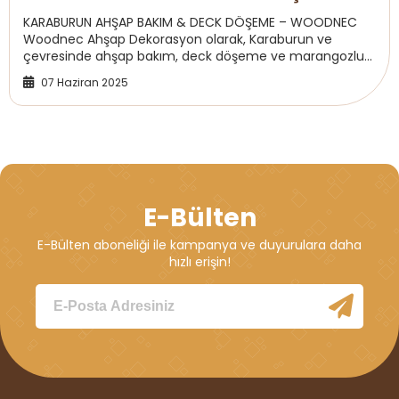
MARANGOZ USTASI
KARABURUN AHŞAP BAKIM & DECK DÖŞEME – WOODNEC
Woodnec Ahşap Dekorasyon olarak, Karaburun ve
çevresinde ahşap bakım, deck döşeme ve marangozluk
hizmetleri sunuyoruz. AVM, otel, restoran, cafe, spor...
07 Haziran 2025
E-Bülten
E-Bülten aboneliği ile kampanya ve duyurulara daha
hızlı erişin!