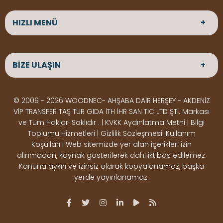
HIZLI MENÜ
ANASAYFA
HAKKIMIZDA
BİZE ULAŞIN
ÜRÜNLER
HİZMETLERİMİZ
Parke
HABERLER
Ahşap Deck
BLOG
ADRES
© 2009 - 2026 WOODNEC- AHŞABA DAİR HERŞEY - AKDENİZ
Çeşitlerimiz
BİZE ULAŞIN
Çeşitlerimiz
Altınkale mah Osmangazi cad. no 355 Döşemealtı
VİP TRANSFER TAŞ TUR GIDA İTH İHR SAN TİC LTD ŞTİ. Markası
Kereste
Ahşap
Antalya
ve Tüm Hakları Saklıdır . | KVKK Aydınlatma Metni | Bilgi
Çeşitlerimiz
Pergole
Toplumu Hizmetleri | Gizlilik Sözleşmesi |Kullanım
Koşulları | Web sitemizde yer alan içerikleri izin
Ürünler
ÇALIŞMA SAATLERİ
alınmadan, kaynak gösterilerek dahi iktibas edilemez.
Deck Montaj
Ahşap
Hafta içi : Haftaiçi 09:00 - 18:00
Kanuna aykırı ve izinsiz olarak kopyalanamaz, başka
Hafta sonu : Cumartesi 10:00 - 15:00
Ekipmanları
Dekorasyon
yerde yayınlanamaz.
Ürünleri
Boya &
OSB,
İLETİŞİM
Vernik
Kontrplak &
0506 180 01 02