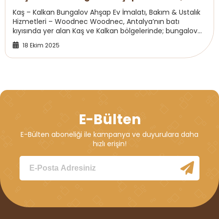
Bakımı
Kaş – Kalkan Bungalov Ahşap Ev İmalatı, Bakım & Ustalık
Hizmetleri – Woodnec Woodnec, Antalya’nın batı
kıyısında yer alan Kaş ve Kalkan bölgelerinde; bungalov
ahşap ev imalatı, bakım ve profesyone...
18 Ekim 2025
E-Bülten
E-Bülten aboneliği ile kampanya ve duyurulara daha
hızlı erişin!