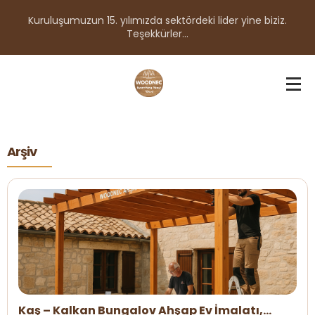
Kuruluşumuzun 15. yılımızda sektördeki lider yine biziz.
Teşekkürler...
Arşiv
Kaş – Kalkan Bungalov Ahşap Ev İmalatı,