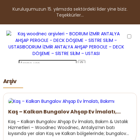
Kuruluşumuzun 15. yılımızda sektördeki lider yine biziz.
Teşekkürler...
ANASAYFA
Arşiv
HAKKIMIZDA
ÜRÜNLER
Kaş – Kalkan Bungalov Ahşap Ev İmalatı,
Parke Çeşitlerimiz
Bakımı
Kaş – Kalkan Bungalov Ahşap Ev İmalatı, Bakım & Ustalık
Ahşap Deck Çeşitlerimiz
Hizmetleri – Woodnec Woodnec, Antalya’nın batı
kıyısında yer alan Kaş ve Kalkan bölgelerinde; bungalov
Ahşap Pergole Ürünler
ahşap ev imalatı, bakım ve profesyone...