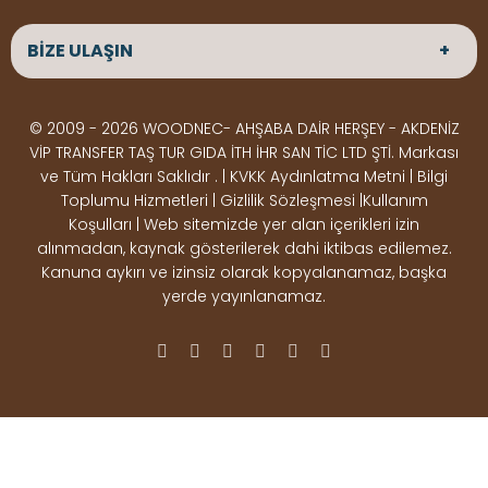
ANASAYFA
HAKKIMIZDA
Haftaiçi 09:00 - 18:00
Hafta sonu : Cumartesi 10:00 -
BİZE ULAŞIN
ÜRÜNLER
HİZMETLERİMİZ
15:00
Parke
HABERLER
Ahşap Deck
BLOG
ADRES
© 2009 - 2026 WOODNEC- AHŞABA DAİR HERŞEY - AKDENİZ
Çeşitlerimiz
BİZE ULAŞIN
Çeşitlerimiz
Altınkale mah Osmangazi cad. no 355 Döşemealtı
VİP TRANSFER TAŞ TUR GIDA İTH İHR SAN TİC LTD ŞTİ. Markası
Kereste
Ahşap
Antalya
ve Tüm Hakları Saklıdır . | KVKK Aydınlatma Metni | Bilgi
Çeşitlerimiz
Pergole
Toplumu Hizmetleri | Gizlilik Sözleşmesi |Kullanım
Koşulları | Web sitemizde yer alan içerikleri izin
Ürünler
ÇALIŞMA SAATLERİ
alınmadan, kaynak gösterilerek dahi iktibas edilemez.
Deck Montaj
Ahşap
Hafta içi : Haftaiçi 09:00 - 18:00
Kanuna aykırı ve izinsiz olarak kopyalanamaz, başka
Hafta sonu : Cumartesi 10:00 - 15:00
Ekipmanları
Dekorasyon
yerde yayınlanamaz.
Ürünleri
Boya &
OSB,
İLETİŞİM
Vernik
Kontrplak &
0506 180 01 02
iletisim@woodnec.com
Ürünleri
Plywood
Ürünleri
Yapı &