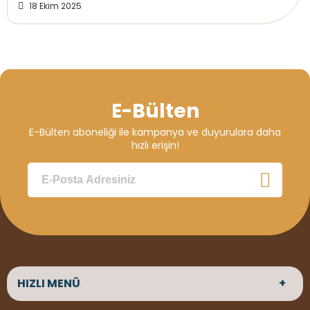
18 Ekim 2025
Deck Montaj Ekipmanları
Ahşap Dekorasyon Ürünleri
Kereste Çeşitlerimiz
E-Bülten
Boya & Vernik Ürünleri
E-Bülten aboneliği ile kampanya ve duyurulara daha
OSB, Kontrplak & Plywood Ürünleri
hızlı erişin!
Yapı & Hırdavat Grubu
HİZMETLERİMİZ
BİZE ULAŞIN
İLETİŞİM
0506 180 01 02
iletisim@woodnec.com
ADRES
Altınkale mah Osmangazi cad. no 355
HIZLI MENÜ
Döşemealtı Antalya
ÇALIŞMA SAATLERİ
Hafta içi :