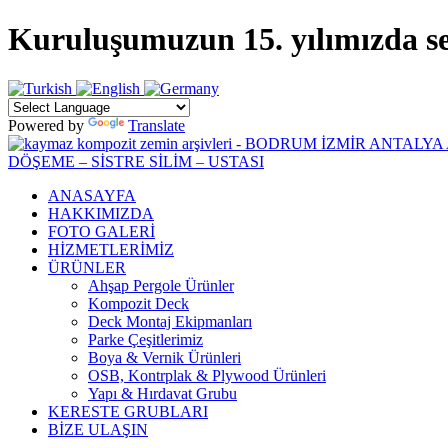
Kuruluşumuzun 15. yılımızda sekt
Powered by
Translate
ANASAYFA
HAKKIMIZDA
FOTO GALERİ
HİZMETLERİMİZ
ÜRÜNLER
Ahşap Pergole Ürünler
Kompozit Deck
Deck Montaj Ekipmanları
Parke Çeşitlerimiz
Boya & Vernik Ürünleri
OSB, Kontrplak & Plywood Ürünleri
Yapı & Hırdavat Grubu
KERESTE GRUBLARI
BİZE ULAŞIN