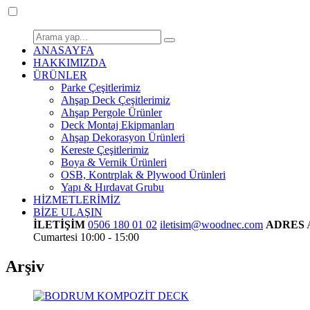
ANASAYFA
HAKKIMIZDA
ÜRÜNLER
Parke Çeşitlerimiz
Ahşap Deck Çeşitlerimiz
Ahşap Pergole Ürünler
Deck Montaj Ekipmanları
Ahşap Dekorasyon Ürünleri
Kereste Çeşitlerimiz
Boya & Vernik Ürünleri
OSB, Kontrplak & Plywood Ürünleri
Yapı & Hırdavat Grubu
HİZMETLERİMİZ
BİZE ULAŞIN
İLETİŞİM
0506 180 01 02
iletisim@woodnec.com
ADRES
Cumartesi 10:00 - 15:00
Arşiv