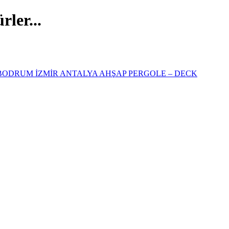
ler...