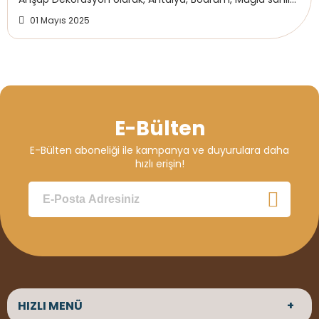
bandı ve çevresinde faaliyet göstere...
01 Mayıs 2025
E-Bülten
E-Bülten aboneliği ile kampanya ve duyurulara daha
hızlı erişin!
HIZLI MENÜ