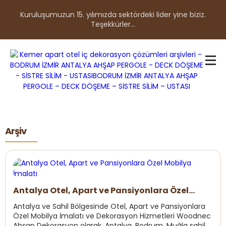
Kuruluşumuzun 15. yılımızda sektördeki lider yine biziz.
Teşekkürler...
Arşiv
Antalya Otel, Apart ve Pansiyonlara Özel
Mobilya İmalatı
Antalya ve Sahil Bölgesinde Otel, Apart ve Pansiyonlara
Özel Mobilya İmalatı ve Dekorasyon Hizmetleri Woodnec
Ahşap Dekorasyon olarak, Antalya, Bodrum, Muğla sahil