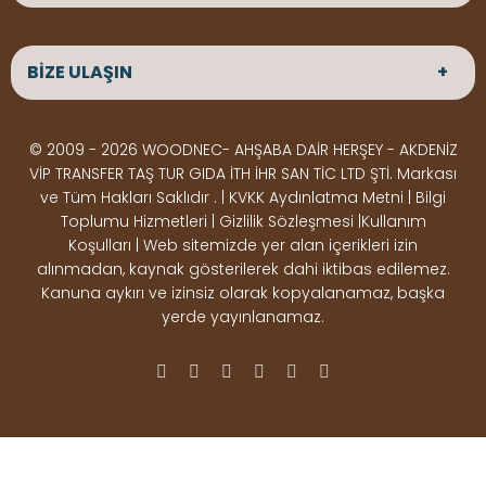
ANASAYFA
HAKKIMIZDA
BİZE ULAŞIN
ÜRÜNLER
HİZMETLERİMİZ
Parke
HABERLER
Ahşap Deck
BLOG
ADRES
© 2009 - 2026 WOODNEC- AHŞABA DAİR HERŞEY - AKDENİZ
Çeşitlerimiz
BİZE ULAŞIN
Çeşitlerimiz
Altınkale mah Osmangazi cad. no 355 Döşemealtı
VİP TRANSFER TAŞ TUR GIDA İTH İHR SAN TİC LTD ŞTİ. Markası
Kereste
Ahşap
Antalya
ve Tüm Hakları Saklıdır . | KVKK Aydınlatma Metni | Bilgi
Çeşitlerimiz
Pergole
Toplumu Hizmetleri | Gizlilik Sözleşmesi |Kullanım
Koşulları | Web sitemizde yer alan içerikleri izin
Ürünler
ÇALIŞMA SAATLERİ
alınmadan, kaynak gösterilerek dahi iktibas edilemez.
Deck Montaj
Ahşap
Hafta içi : Haftaiçi 09:00 - 18:00
Kanuna aykırı ve izinsiz olarak kopyalanamaz, başka
Hafta sonu : Cumartesi 10:00 - 15:00
Ekipmanları
Dekorasyon
yerde yayınlanamaz.
Ürünleri
Boya &
OSB,
İLETİŞİM
Vernik
Kontrplak &
0506 180 01 02
iletisim@woodnec.com
Ürünleri
Plywood
Ürünleri