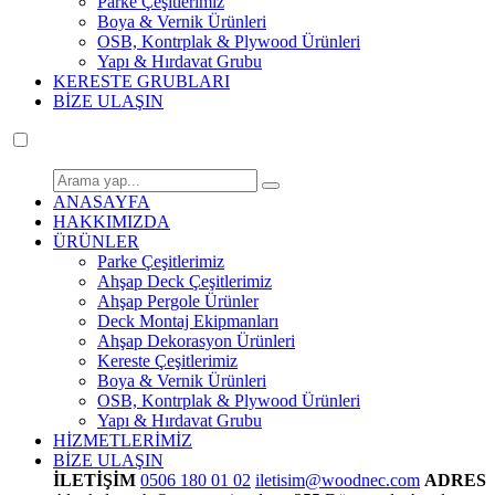
Parke Çeşitlerimiz
Boya & Vernik Ürünleri
OSB, Kontrplak & Plywood Ürünleri
Yapı & Hırdavat Grubu
KERESTE GRUBLARI
BİZE ULAŞIN
ANASAYFA
HAKKIMIZDA
ÜRÜNLER
Parke Çeşitlerimiz
Ahşap Deck Çeşitlerimiz
Ahşap Pergole Ürünler
Deck Montaj Ekipmanları
Ahşap Dekorasyon Ürünleri
Kereste Çeşitlerimiz
Boya & Vernik Ürünleri
OSB, Kontrplak & Plywood Ürünleri
Yapı & Hırdavat Grubu
HİZMETLERİMİZ
BİZE ULAŞIN
İLETİŞİM
0506 180 01 02
iletisim@woodnec.com
ADRES