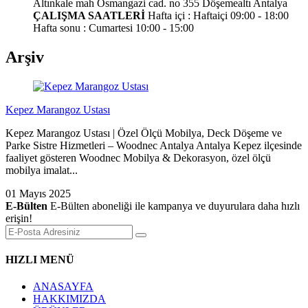
Altınkale mah Osmangazi cad. no 355 Döşemealtı Antalya
ÇALIŞMA SAATLERİ
Hafta içi : Haftaiçi 09:00 - 18:00
Hafta sonu : Cumartesi 10:00 - 15:00
Arşiv
Kepez Marangoz Ustası
Kepez Marangoz Ustası | Özel Ölçü Mobilya, Deck Döşeme ve
Parke Sistre Hizmetleri – Woodnec Antalya Antalya Kepez ilçesinde
faaliyet gösteren Woodnec Mobilya & Dekorasyon, özel ölçü
mobilya imalat...
01 Mayıs 2025
E-Bülten
E-Bülten aboneliği ile kampanya ve duyurulara daha hızlı
erişin!
HIZLI MENÜ
ANASAYFA
HAKKIMIZDA