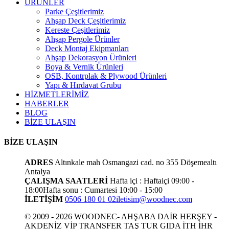
ÜRÜNLER
Parke Çeşitlerimiz
Ahşap Deck Çeşitlerimiz
Kereste Çeşitlerimiz
Ahşap Pergole Ürünler
Deck Montaj Ekipmanları
Ahşap Dekorasyon Ürünleri
Boya & Vernik Ürünleri
OSB, Kontrplak & Plywood Ürünleri
Yapı & Hırdavat Grubu
HİZMETLERİMİZ
HABERLER
BLOG
BİZE ULAŞIN
BİZE ULAŞIN
ADRES
Altınkale mah Osmangazi cad. no 355 Döşemealtı
Antalya
ÇALIŞMA SAATLERİ
Hafta içi : Haftaiçi 09:00 -
18:00
Hafta sonu : Cumartesi 10:00 - 15:00
İLETİŞİM
0506 180 01 02
iletisim@woodnec.com
© 2009 - 2026 WOODNEC- AHŞABA DAİR HERŞEY -
AKDENİZ VİP TRANSFER TAŞ TUR GIDA İTH İHR