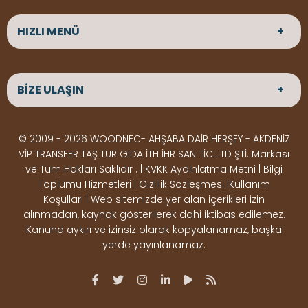
HIZLI MENÜ
ANASAYFA
HAKKIMIZDA
BİZE ULAŞIN
ÜRÜNLER
HİZMETLERİMİZ
Parke
HABERLER
Ahşap Deck
BLOG
ADRES
© 2009 - 2026 WOODNEC- AHŞABA DAİR HERŞEY - AKDENİZ
Çeşitlerimiz
BİZE ULAŞIN
Çeşitlerimiz
Altınkale mah Osmangazi cad. no 355 Döşemealtı
VİP TRANSFER TAŞ TUR GIDA İTH İHR SAN TİC LTD ŞTİ. Markası
Kereste
Ahşap
Antalya
ve Tüm Hakları Saklıdır . | KVKK Aydınlatma Metni | Bilgi
Çeşitlerimiz
Pergole
Toplumu Hizmetleri | Gizlilik Sözleşmesi |Kullanım
Koşulları | Web sitemizde yer alan içerikleri izin
Ürünler
ÇALIŞMA SAATLERİ
alınmadan, kaynak gösterilerek dahi iktibas edilemez.
Deck Montaj
Ahşap
Hafta içi : Haftaiçi 09:00 - 18:00
Kanuna aykırı ve izinsiz olarak kopyalanamaz, başka
Hafta sonu : Cumartesi 10:00 - 15:00
Ekipmanları
Dekorasyon
yerde yayınlanamaz.
Ürünleri
Boya &
OSB,
İLETİŞİM
Vernik
Kontrplak &
0506 180 01 02