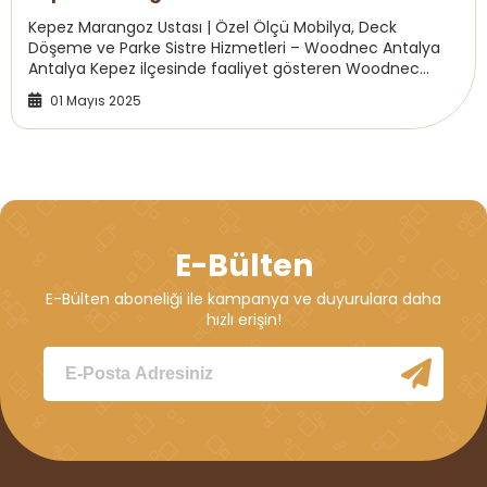
Kepez Marangoz Ustası | Özel Ölçü Mobilya, Deck
Döşeme ve Parke Sistre Hizmetleri – Woodnec Antalya
Antalya Kepez ilçesinde faaliyet gösteren Woodnec
Mobilya & Dekorasyon, özel ölçü mobilya imalat...
01 Mayıs 2025
E-Bülten
E-Bülten aboneliği ile kampanya ve duyurulara daha
hızlı erişin!