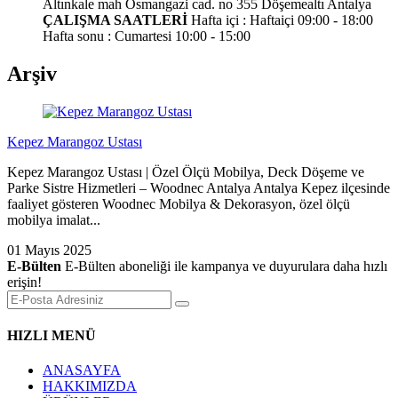
Altınkale mah Osmangazi cad. no 355 Döşemealtı Antalya
ÇALIŞMA SAATLERİ
Hafta içi : Haftaiçi 09:00 - 18:00
Hafta sonu : Cumartesi 10:00 - 15:00
Arşiv
Kepez Marangoz Ustası
Kepez Marangoz Ustası | Özel Ölçü Mobilya, Deck Döşeme ve
Parke Sistre Hizmetleri – Woodnec Antalya Antalya Kepez ilçesinde
faaliyet gösteren Woodnec Mobilya & Dekorasyon, özel ölçü
mobilya imalat...
01 Mayıs 2025
E-Bülten
E-Bülten aboneliği ile kampanya ve duyurulara daha hızlı
erişin!
HIZLI MENÜ
ANASAYFA
HAKKIMIZDA