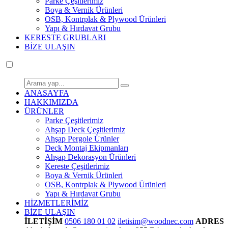
Parke Çeşitlerimiz
Boya & Vernik Ürünleri
OSB, Kontrplak & Plywood Ürünleri
Yapı & Hırdavat Grubu
KERESTE GRUBLARI
BİZE ULAŞIN
ANASAYFA
HAKKIMIZDA
ÜRÜNLER
Parke Çeşitlerimiz
Ahşap Deck Çeşitlerimiz
Ahşap Pergole Ürünler
Deck Montaj Ekipmanları
Ahşap Dekorasyon Ürünleri
Kereste Çeşitlerimiz
Boya & Vernik Ürünleri
OSB, Kontrplak & Plywood Ürünleri
Yapı & Hırdavat Grubu
HİZMETLERİMİZ
BİZE ULAŞIN
İLETİŞİM
0506 180 01 02
iletisim@woodnec.com
ADRES