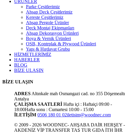
ÜRÜNLER
Parke Çeşitlerimiz
Ahşap Deck Çeşitlerimiz
Kereste Çeşitlerimiz
Ahşap Pergole Ürünler
Deck Montaj Ekipmanları
Ahşap Dekorasyon Ürünleri
Boya & Vernik Ürünleri
OSB, Kontrplak & Plywood Ürünleri
Yapı & Hırdavat Grubu
HİZMETLERİMİZ
HABERLER
BLOG
BİZE ULAŞIN
BİZE ULAŞIN
ADRES
Altınkale mah Osmangazi cad. no 355 Döşemealtı
Antalya
ÇALIŞMA SAATLERİ
Hafta içi : Haftaiçi 09:00 -
18:00
Hafta sonu : Cumartesi 10:00 - 15:00
İLETİŞİM
0506 180 01 02
iletisim@woodnec.com
© 2009 - 2026 WOODNEC- AHŞABA DAİR HERŞEY -
AKDENİZ VİP TRANSFER TAŞ TUR GIDA İTH İHR