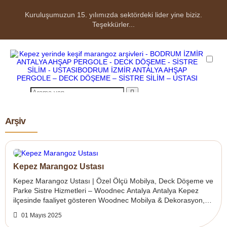
Kuruluşumuzun 15. yılımızda sektördeki lider yine biziz.
Teşekkürler...
ANASAYFA
Arşiv
HAKKIMIZDA
ÜRÜNLER
Kepez Marangoz Ustası
Parke Çeşitlerimiz
Kepez Marangoz Ustası | Özel Ölçü Mobilya, Deck Döşeme ve
Parke Sistre Hizmetleri – Woodnec Antalya Antalya Kepez
Ahşap Deck Çeşitlerimiz
ilçesinde faaliyet gösteren Woodnec Mobilya & Dekorasyon,
özel ölçü mobilya imalat...
Ahşap Pergole Ürünler
01 Mayıs 2025