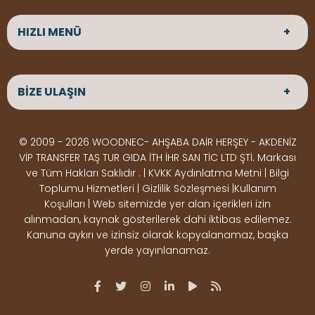
HIZLI MENÜ
ANASAYFA
HAKKIMIZDA
BİZE ULAŞIN
ÜRÜNLER
HİZMETLERİMİZ
Parke
HABERLER
Ahşap Deck
BLOG
ADRES
© 2009 - 2026 WOODNEC- AHŞABA DAİR HERŞEY - AKDENİZ
Çeşitlerimiz
BİZE ULAŞIN
Çeşitlerimiz
Altınkale mah Osmangazi cad. no 355 Döşemealtı
VİP TRANSFER TAŞ TUR GIDA İTH İHR SAN TİC LTD ŞTİ. Markası
Kereste
Ahşap
Antalya
ve Tüm Hakları Saklıdır . | KVKK Aydınlatma Metni | Bilgi
Çeşitlerimiz
Pergole
Toplumu Hizmetleri | Gizlilik Sözleşmesi |Kullanım
Koşulları | Web sitemizde yer alan içerikleri izin
Ürünler
ÇALIŞMA SAATLERİ
alınmadan, kaynak gösterilerek dahi iktibas edilemez.
Deck Montaj
Ahşap
Hafta içi : Haftaiçi 09:00 - 18:00
Kanuna aykırı ve izinsiz olarak kopyalanamaz, başka
Hafta sonu : Cumartesi 10:00 - 15:00
Ekipmanları
Dekorasyon
yerde yayınlanamaz.
Ürünleri
Boya &
OSB,
İLETİŞİM
Vernik
Kontrplak &
0506 180 01 02