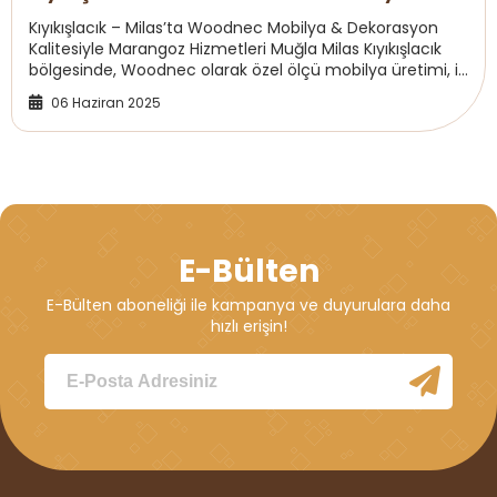
Kıyıkışlacık – Milas’ta Woodnec Mobilya & Dekorasyon
Kalitesiyle Marangoz Hizmetleri Muğla Milas Kıyıkışlacık
bölgesinde, Woodnec olarak özel ölçü mobilya üretimi, iç
mekan marangozluk, parke sist...
06 Haziran 2025
E-Bülten
E-Bülten aboneliği ile kampanya ve duyurulara daha
hızlı erişin!