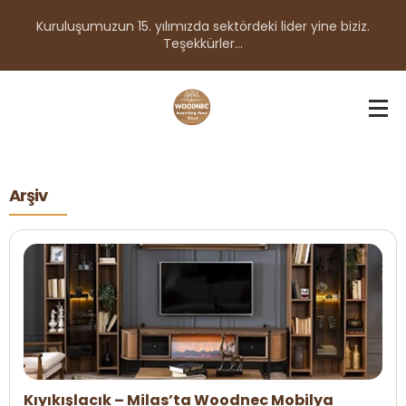
Kuruluşumuzun 15. yılımızda sektördeki lider yine biziz.
Teşekkürler...
Arşiv
Kıyıkışlacık – Milas’ta Woodnec Mobilya