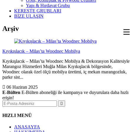
OSB, Kontrplak & Plywood Ürünleri
Yapı & Hırdavat Grubu
KERESTE GRUBLARI
BİZE ULAŞIN
Arşiv
Kıyıkışlacık – Milas’ta Woodnec Mobilya
Kıyıkışlacık – Milas’ta Woodnec Mobilya & Dekorasyon Kalitesiyle
Marangoz Hizmetleri Muğla Milas Kıyıkışlacık bölgesinde,
Woodnec olarak özel ölçü mobilya üretimi, iç mekan marangozluk,
parke sist...
06 Haziran 2025
E-Bülten
E-Bülten aboneliği ile kampanya ve duyurulara daha hızlı
erişin!
HIZLI MENÜ
ANASAYFA