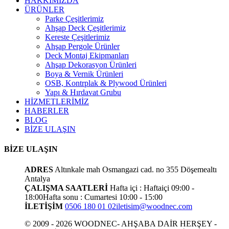
HAKKIMIZDA
ÜRÜNLER
Parke Çeşitlerimiz
Ahşap Deck Çeşitlerimiz
Kereste Çeşitlerimiz
Ahşap Pergole Ürünler
Deck Montaj Ekipmanları
Ahşap Dekorasyon Ürünleri
Boya & Vernik Ürünleri
OSB, Kontrplak & Plywood Ürünleri
Yapı & Hırdavat Grubu
HİZMETLERİMİZ
HABERLER
BLOG
BİZE ULAŞIN
BİZE ULAŞIN
ADRES
Altınkale mah Osmangazi cad. no 355 Döşemealtı
Antalya
ÇALIŞMA SAATLERİ
Hafta içi : Haftaiçi 09:00 -
18:00
Hafta sonu : Cumartesi 10:00 - 15:00
İLETİŞİM
0506 180 01 02
iletisim@woodnec.com
© 2009 - 2026 WOODNEC- AHŞABA DAİR HERŞEY -