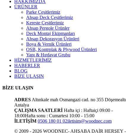
HAKKIMIZDA
ÜRÜNLER
Parke Çeşitlerimiz
Ahşap Deck Çeşitlerimiz
Kereste Çeşitlerimiz
Ahşap Pergole Ürünler
Deck Montaj Ekipmanları
Ahşap Dekorasyon Ürünleri
Boya & Vernik Ürünleri
OSB, Kontrplak & Plywood Ürünleri
Yapı & Hırdavat Grubu
HİZMETLERİMİZ
HABERLER
BLOG
BİZE ULAŞIN
BİZE ULAŞIN
ADRES
Altınkale mah Osmangazi cad. no 355 Döşemealtı
Antalya
ÇALIŞMA SAATLERİ
Hafta içi : Haftaiçi 09:00 -
18:00
Hafta sonu : Cumartesi 10:00 - 15:00
İLETİŞİM
0506 180 01 02
iletisim@woodnec.com
© 2009 - 2026 WOODNEC- AHŞABA DAİR HERŞEY -