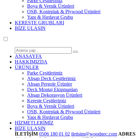
Parke Çeşitlerimiz
Boya & Vernik Ürünleri
OSB, Kontrplak & Plywood Ürünleri
Yapı & Hırdavat Grubu
KERESTE GRUBLARI
BİZE ULAŞIN
ANASAYFA
HAKKIMIZDA
ÜRÜNLER
Parke Çeşitlerimiz
Ahşap Deck Çeşitlerimiz
Ahşap Pergole Ürünler
Deck Montaj Ekipmanları
Ahşap Dekorasyon Ürünleri
Kereste Çeşitlerimiz
Boya & Vernik Ürünleri
OSB, Kontrplak & Plywood Ürünleri
Yapı & Hırdavat Grubu
HİZMETLERİMİZ
BİZE ULAŞIN
İLETİŞİM
0506 180 01 02
iletisim@woodnec.com
ADRES