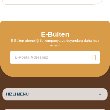
E-Bülten
E-Bülten aboneliği ile kampanya ve duyurulara daha hızlı
erişin!
HIZLI MENÜ
ANASAYFA
HAKKIMIZDA