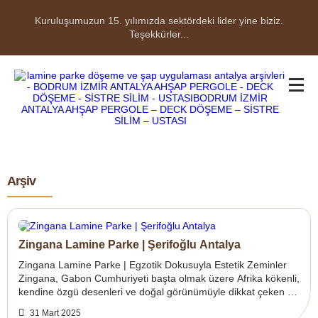
Kuruluşumuzun 15. yılımızda sektördeki lider yine biziz.
Teşekkürler...
Arşiv
Zingana Lamine Parke | Şerifoğlu Antalya
Zingana Lamine Parke | Egzotik Dokusuyla Estetik Zeminler
Zingana, Gabon Cumhuriyeti başta olmak üzere Afrika kökenli,
kendine özgü desenleri ve doğal görünümüyle dikkat çeken bir
ağaç türüdür. Sarıms...
31 Mart 2025