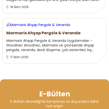
ve Akyaka bölgelerinde;profesyonel bungalo...
18 Ekim 2025
Marmaris Ahşap Pergole & Veranda
Marmaris Ahşap Pergole & Veranda Uygulamaları –
Woodnec Woodnec, Marmaris ve çevresinde ahşap
pergole, veranda, deck döşeme, çatı sistemleri, kış
bahçesi ve sistre silim uygulamalarında uzmanlaşmı...
17 Ekim 2025
E-Bülten
E-Bülten aboneliği ile kampanya ve duyurulara daha
hızlı erişin!