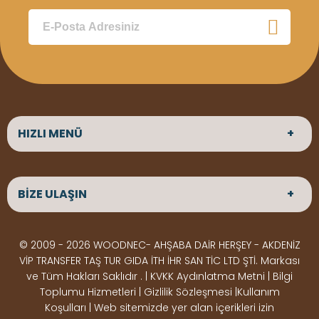
HIZLI MENÜ
ANASAYFA
HAKKIMIZDA
BİZE ULAŞIN
ÜRÜNLER
HİZMETLERİMİZ
Parke
HABERLER
Ahşap Deck
BLOG
ADRES
© 2009 - 2026 WOODNEC- AHŞABA DAİR HERŞEY - AKDENİZ
Çeşitlerimiz
BİZE ULAŞIN
Çeşitlerimiz
Altınkale mah Osmangazi cad. no 355 Döşemealtı
VİP TRANSFER TAŞ TUR GIDA İTH İHR SAN TİC LTD ŞTİ. Markası
Kereste
Ahşap
Antalya
ve Tüm Hakları Saklıdır . | KVKK Aydınlatma Metni | Bilgi
Çeşitlerimiz
Pergole
Toplumu Hizmetleri | Gizlilik Sözleşmesi |Kullanım
Koşulları | Web sitemizde yer alan içerikleri izin
Ürünler
ÇALIŞMA SAATLERİ