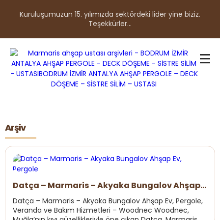
Kuruluşumuzun 15. yılımızda sektördeki lider yine biziz.
Teşekkürler...
Arşiv
Datça – Marmaris – Akyaka Bungalov Ahşap
Ev, Pergole
Datça – Marmaris – Akyaka Bungalov Ahşap Ev, Pergole,
Veranda ve Bakım Hizmetleri – Woodnec Woodnec,
Muğla’nın kıyı güzellikleriyle öne çıkan Datça, Marmaris