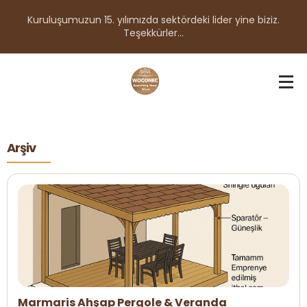
Kuruluşumuzun 15. yılımızda sektördeki lider yine biziz.
Teşekkürler...
Arşiv
Marmaris Ahşap Pergole & Veranda