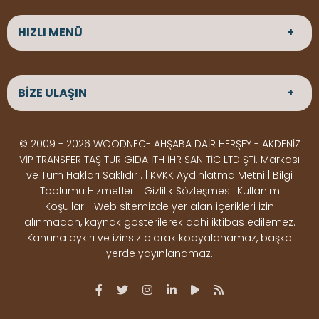
HIZLI MENÜ
ANASAYFA
HAKKIMIZDA
BİZE ULAŞIN
ÜRÜNLER
HİZMETLERİMİZ
Parke
HABERLER
Ahşap Deck
BLOG
ADRES
© 2009 - 2026 WOODNEC- AHŞABA DAİR HERŞEY - AKDENİZ
Çeşitlerimiz
BİZE ULAŞIN
Çeşitlerimiz
Altınkale mah Osmangazi cad. no 355 Döşemealtı
VİP TRANSFER TAŞ TUR GIDA İTH İHR SAN TİC LTD ŞTİ. Markası
Kereste
Ahşap
Antalya
ve Tüm Hakları Saklıdır . | KVKK Aydınlatma Metni | Bilgi
Çeşitlerimiz
Pergole
Toplumu Hizmetleri | Gizlilik Sözleşmesi |Kullanım
Koşulları | Web sitemizde yer alan içerikleri izin
Ürünler
ÇALIŞMA SAATLERİ
alınmadan, kaynak gösterilerek dahi iktibas edilemez.
Deck Montaj
Ahşap
Hafta içi : Haftaiçi 09:00 - 18:00
Kanuna aykırı ve izinsiz olarak kopyalanamaz, başka
Hafta sonu : Cumartesi 10:00 - 15:00
Ekipmanları
Dekorasyon
yerde yayınlanamaz.
Ürünleri
Boya &
OSB,
İLETİŞİM
Vernik
Kontrplak &
0506 180 01 02