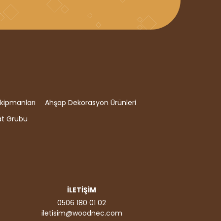
kipmanları
Ahşap Dekorasyon Ürünleri
at Grubu
İLETİŞİM
0506 180 01 02
iletisim@woodnec.com