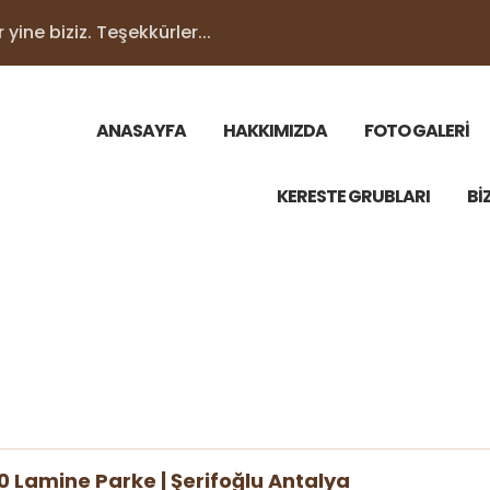
yine biziz. Teşekkürler...
ANASAYFA
HAKKIMIZDA
FOTO GALERİ
KERESTE GRUBLARI
Bİ
 Lamine Parke | Şerifoğlu Antalya