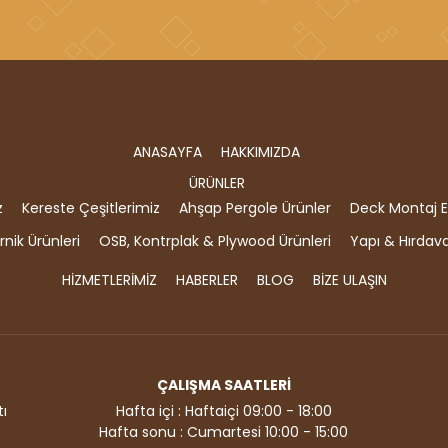
ANASAYFA
HAKKIMIZDA
ÜRÜNLER
z
Kereste Çeşitlerimiz
Ahşap Pergole Ürünler
Deck Montaj E
nik Ürünleri
OSB, Kontrplak & Plywood Ürünleri
Yapı & Hırdav
HİZMETLERİMİZ
HABERLER
BLOG
BİZE ULAŞIN
ÇALIŞMA SAATLERİ
ı
Hafta içi : Haftaiçi 09:00 - 18:00
Hafta sonu : Cumartesi 10:00 - 15:00