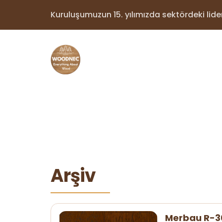
Kuruluşumuzun 15. yılımızda sektördeki lider 
Arşiv
Merbau R-30