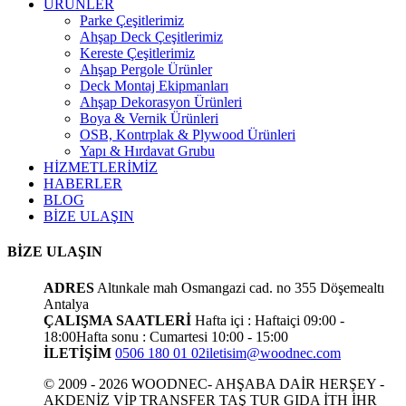
ÜRÜNLER
Parke Çeşitlerimiz
Ahşap Deck Çeşitlerimiz
Kereste Çeşitlerimiz
Ahşap Pergole Ürünler
Deck Montaj Ekipmanları
Ahşap Dekorasyon Ürünleri
Boya & Vernik Ürünleri
OSB, Kontrplak & Plywood Ürünleri
Yapı & Hırdavat Grubu
HİZMETLERİMİZ
HABERLER
BLOG
BİZE ULAŞIN
BİZE ULAŞIN
ADRES
Altınkale mah Osmangazi cad. no 355 Döşemealtı
Antalya
ÇALIŞMA SAATLERİ
Hafta içi : Haftaiçi 09:00 -
18:00
Hafta sonu : Cumartesi 10:00 - 15:00
İLETİŞİM
0506 180 01 02
iletisim@woodnec.com
© 2009 - 2026 WOODNEC- AHŞABA DAİR HERŞEY -
AKDENİZ VİP TRANSFER TAŞ TUR GIDA İTH İHR