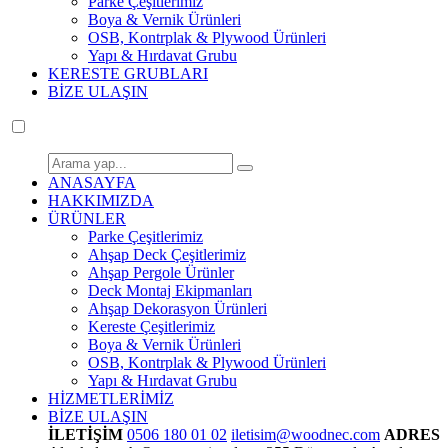
Parke Çeşitlerimiz
Boya & Vernik Ürünleri
OSB, Kontrplak & Plywood Ürünleri
Yapı & Hırdavat Grubu
KERESTE GRUBLARI
BİZE ULAŞIN
ANASAYFA
HAKKIMIZDA
ÜRÜNLER
Parke Çeşitlerimiz
Ahşap Deck Çeşitlerimiz
Ahşap Pergole Ürünler
Deck Montaj Ekipmanları
Ahşap Dekorasyon Ürünleri
Kereste Çeşitlerimiz
Boya & Vernik Ürünleri
OSB, Kontrplak & Plywood Ürünleri
Yapı & Hırdavat Grubu
HİZMETLERİMİZ
BİZE ULAŞIN
İLETİŞİM
0506 180 01 02
iletisim@woodnec.com
ADRES