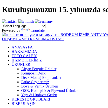
Kuruluşumuzun 15. yılımızda sekt
Powered by
Translate
ANASAYFA
HAKKIMIZDA
FOTO GALERİ
HİZMETLERİMİZ
ÜRÜNLER
Ahşap Pergole Ürünler
Kompozit Deck
Deck Montaj Ekipmanları
Parke Çeşitlerimiz
Boya & Vernik Ürünleri
OSB, Kontrplak & Plywood Ürünleri
Yapı & Hırdavat Grubu
KERESTE GRUBLARI
BİZE ULAŞIN