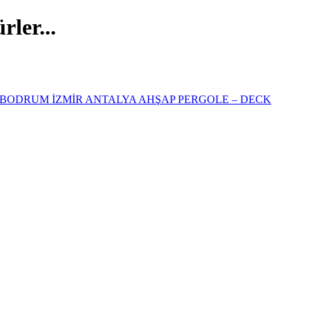
ler...