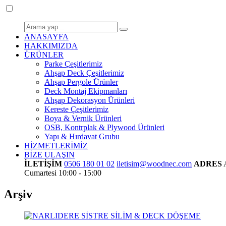
ANASAYFA
HAKKIMIZDA
ÜRÜNLER
Parke Çeşitlerimiz
Ahşap Deck Çeşitlerimiz
Ahşap Pergole Ürünler
Deck Montaj Ekipmanları
Ahşap Dekorasyon Ürünleri
Kereste Çeşitlerimiz
Boya & Vernik Ürünleri
OSB, Kontrplak & Plywood Ürünleri
Yapı & Hırdavat Grubu
HİZMETLERİMİZ
BİZE ULAŞIN
İLETİŞİM
0506 180 01 02
iletisim@woodnec.com
ADRES
Cumartesi 10:00 - 15:00
Arşiv