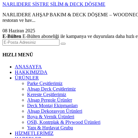
NARLIDERE SİSTRE SİLİM & DECK DÖŞEME
NARLIDERE AHŞAP BAKIM & DECK DÖŞEME – WOODNEC Woodnec Ahşap 
restoran ve hav...
08 Haziran 2025
E-Bülten
E-Bülten aboneliği ile kampanya ve duyurulara daha hızlı er
HIZLI MENÜ
ANASAYFA
HAKKIMIZDA
ÜRÜNLER
Parke Çeşitlerimiz
Ahşap Deck Çeşitlerimiz
Kereste Çeşitlerimiz
Ahşap Pergole Ürünler
Deck Montaj Ekipmanları
Ahşap Dekorasyon Ürünleri
Boya & Vernik Ürünleri
OSB, Kontrplak & Plywood Ürünleri
Yapı & Hırdavat Grubu
HİZMETLERİMİZ