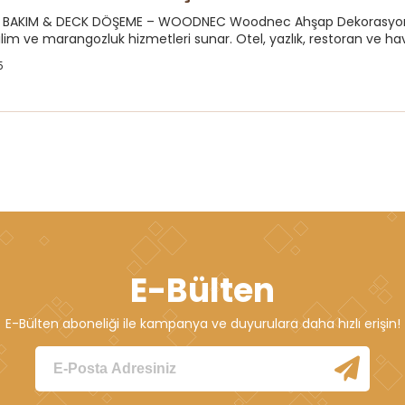
P BAKIM & DECK DÖŞEME – WOODNEC Woodnec Ahşap Dekorasyon, İ
lim ve marangozluk hizmetleri sunar. Otel, yazlık, restoran ve hav.
5
E-Bülten
E-Bülten aboneliği ile kampanya ve duyurulara daha hızlı erişin!