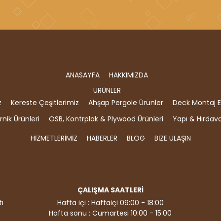
ANASAYFA
HAKKIMIZDA
ÜRÜNLER
z
Kereste Çeşitlerimiz
Ahşap Pergole Ürünler
Deck Montaj E
nik Ürünleri
OSB, Kontrplak & Plywood Ürünleri
Yapı & Hırdav
HİZMETLERİMİZ
HABERLER
BLOG
BİZE ULAŞIN
ÇALIŞMA SAATLERİ
ı
Hafta içi : Haftaiçi 09:00 - 18:00
Hafta sonu : Cumartesi 10:00 - 15:00