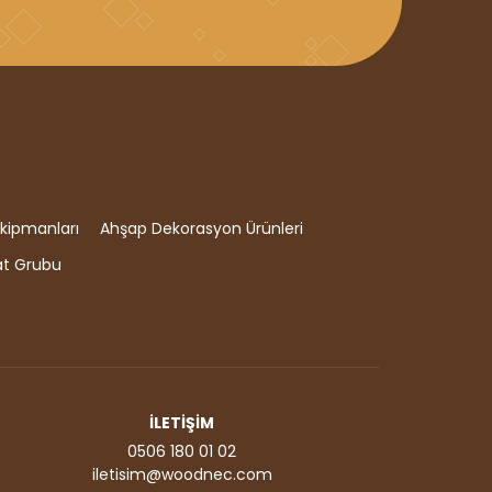
kipmanları
Ahşap Dekorasyon Ürünleri
at Grubu
İLETİŞİM
0506 180 01 02
iletisim@woodnec.com