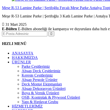
Meşe R-53 Lamine Parke | Şerifoğlu Fırçalı Meşe Parke Antalya Top
Meşe R-53 Lamine Parke | Şerifoğlu 3 Katlı Lamine Parke | Antalya Top
31 Mart 2025
E-Bülten
E-Bülten aboneliği ile kampanya ve duyurulara daha hızlı er
HIZLI MENÜ
ANASAYFA
HAKKIMIZDA
ÜRÜNLER
Parke Çeşitlerimiz
Ahşap Deck Çeşitlerimiz
Kereste Çeşitlerimiz
Ahşap Pergole Ürünler
Deck Montaj Ekipmanları
Ahşap Dekorasyon Ürünleri
Boya & Vernik Ürünleri
OSB, Kontrplak & Plywood Ürünleri
Yapı & Hırdavat Grubu
HİZMETLERİMİZ