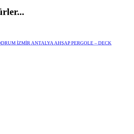
ler...