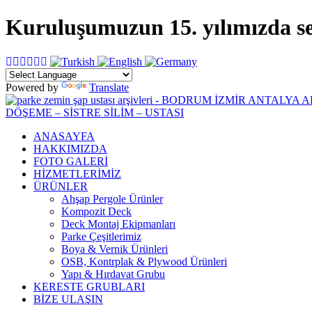
Kuruluşumuzun 15. yılımızda sekt
Powered by
Translate
ANASAYFA
HAKKIMIZDA
FOTO GALERİ
HİZMETLERİMİZ
ÜRÜNLER
Ahşap Pergole Ürünler
Kompozit Deck
Deck Montaj Ekipmanları
Parke Çeşitlerimiz
Boya & Vernik Ürünleri
OSB, Kontrplak & Plywood Ürünleri
Yapı & Hırdavat Grubu
KERESTE GRUBLARI
BİZE ULAŞIN