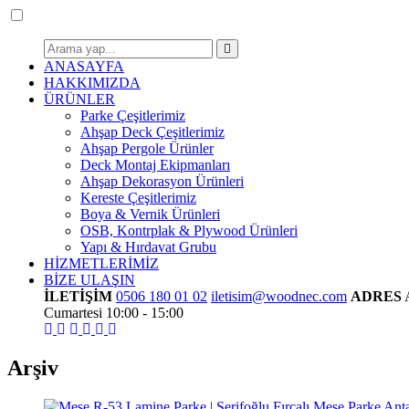
ANASAYFA
HAKKIMIZDA
ÜRÜNLER
Parke Çeşitlerimiz
Ahşap Deck Çeşitlerimiz
Ahşap Pergole Ürünler
Deck Montaj Ekipmanları
Ahşap Dekorasyon Ürünleri
Kereste Çeşitlerimiz
Boya & Vernik Ürünleri
OSB, Kontrplak & Plywood Ürünleri
Yapı & Hırdavat Grubu
HİZMETLERİMİZ
BİZE ULAŞIN
İLETİŞİM
0506 180 01 02
iletisim@woodnec.com
ADRES
Cumartesi 10:00 - 15:00
Arşiv