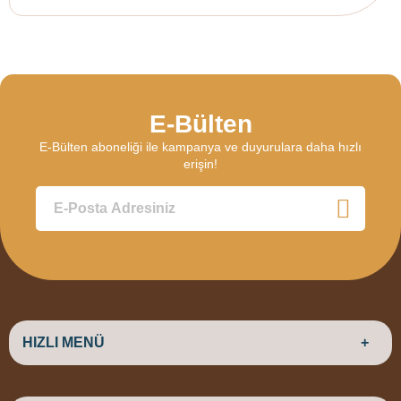
E-Bülten
E-Bülten aboneliği ile kampanya ve duyurulara daha hızlı
erişin!
HIZLI MENÜ
ANASAYFA
HAKKIMIZDA