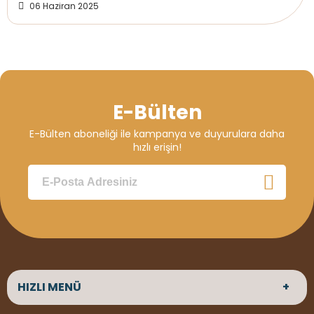
06 Haziran 2025
Deck Montaj Ekipmanları
Ahşap Dekorasyon Ürünleri
Kereste Çeşitlerimiz
E-Bülten
Boya & Vernik Ürünleri
E-Bülten aboneliği ile kampanya ve duyurulara daha
OSB, Kontrplak & Plywood Ürünleri
hızlı erişin!
Yapı & Hırdavat Grubu
HİZMETLERİMİZ
BİZE ULAŞIN
İLETİŞİM
0506 180 01 02
iletisim@woodnec.com
ADRES
Altınkale mah Osmangazi cad. no 355
HIZLI MENÜ
Döşemealtı Antalya
ÇALIŞMA SAATLERİ
Hafta içi :