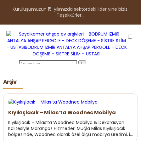
Kuruluşumuzun 15. yılımızda sektördeki lider yine biziz.
Teşekkürler...
ANASAYFA
Arşiv
HAKKIMIZDA
ÜRÜNLER
Kıyıkışlacık – Milas’ta Woodnec Mobilya
Parke Çeşitlerimiz
Kıyıkışlacık – Milas’ta Woodnec Mobilya & Dekorasyon
Ahşap Deck Çeşitlerimiz
Kalitesiyle Marangoz Hizmetleri Muğla Milas Kıyıkışlacık
bölgesinde, Woodnec olarak özel ölçü mobilya üretimi, iç
Ahşap Pergole Ürünler
mekan marangozluk, parke sist...