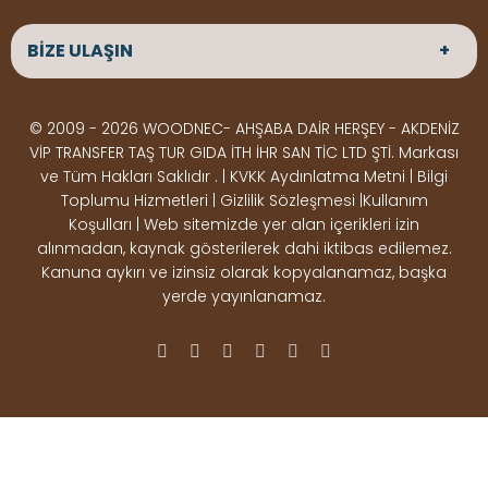
ANASAYFA
HAKKIMIZDA
Haftaiçi 09:00 - 18:00
Hafta sonu : Cumartesi 10:00 -
BİZE ULAŞIN
ÜRÜNLER
HİZMETLERİMİZ
15:00
Parke
HABERLER
Ahşap Deck
BLOG
ADRES
© 2009 - 2026 WOODNEC- AHŞABA DAİR HERŞEY - AKDENİZ
Çeşitlerimiz
BİZE ULAŞIN
Çeşitlerimiz
Altınkale mah Osmangazi cad. no 355 Döşemealtı
VİP TRANSFER TAŞ TUR GIDA İTH İHR SAN TİC LTD ŞTİ. Markası
Kereste
Ahşap
Antalya
ve Tüm Hakları Saklıdır . | KVKK Aydınlatma Metni | Bilgi
Çeşitlerimiz
Pergole
Toplumu Hizmetleri | Gizlilik Sözleşmesi |Kullanım
Koşulları | Web sitemizde yer alan içerikleri izin
Ürünler
ÇALIŞMA SAATLERİ
alınmadan, kaynak gösterilerek dahi iktibas edilemez.
Deck Montaj
Ahşap
Hafta içi : Haftaiçi 09:00 - 18:00
Kanuna aykırı ve izinsiz olarak kopyalanamaz, başka
Hafta sonu : Cumartesi 10:00 - 15:00
Ekipmanları
Dekorasyon
yerde yayınlanamaz.
Ürünleri
Boya &
OSB,
İLETİŞİM
Vernik
Kontrplak &
0506 180 01 02
iletisim@woodnec.com
Ürünleri
Plywood
Ürünleri
Yapı &