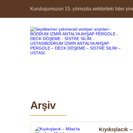
Kuruluşumuzun 15. yılımızda sektördeki lider yine 
Arşiv
Kıyıkışlacık 