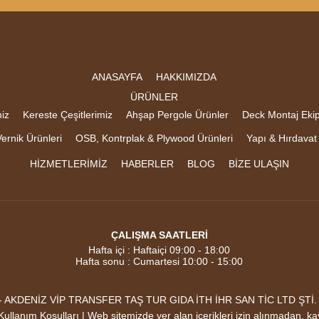
ANASAYFA
HAKKIMIZDA
ÜRÜNLER
iz
Kereste Çeşitlerimiz
Ahşap Pergole Ürünler
Deck Montaj Eki
ernik Ürünleri
OSB, Kontrplak & Plywood Ürünleri
Yapı & Hırdavat
HİZMETLERİMİZ
HABERLER
BLOG
BİZE ULAŞIN
ÇALIŞMA SAATLERİ
Hafta içi : Haftaiçi 09:00 - 18:00
Hafta sonu : Cumartesi 10:00 - 15:00
DENİZ VİP TRANSFER TAŞ TUR GIDA İTH İHR SAN TİC LTD ŞTİ. Mark
 |Kullanım Koşulları | Web sitemizde yer alan içerikleri izin alınmadan, k