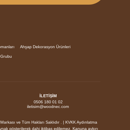
pmanları
Ahşap Dekorasyon Ürünleri
 Grubu
İLETİŞİM
0506 180 01 02
iletisim@woodnec.com
ası ve Tüm Hakları Saklıdır . | KVKK Aydınlatma
aynak gösterilerek dahi iktibas edilemez. Kanuna aykırı