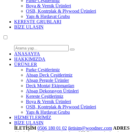
Parke Çeşitlerimiz
Boya & Vernik Ürünleri
OSB, Kontrplak & Plywood Ürünleri
Yapı & Hırdavat Grubu
KERESTE GRUBLARI
BİZE ULAŞIN
ANASAYFA
HAKKIMIZDA
ÜRÜNLER
Parke Çeşitlerimiz
Ahşap Deck Çeşitlerimiz
Ahşap Pergole Ürünler
Deck Montaj Ekipmanları
Ahşap Dekorasyon Ürünleri
Kereste Çeşitlerimiz
Boya & Vernik Ürünleri
OSB, Kontrplak & Plywood Ürünleri
Yapı & Hırdavat Grubu
HİZMETLERİMİZ
BİZE ULAŞIN
İLETİŞİM
0506 180 01 02
iletisim@woodnec.com
ADRES