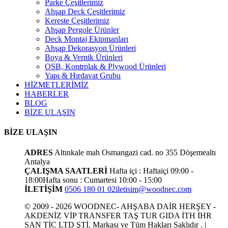
Parke Çeşitlerimiz
Ahşap Deck Çeşitlerimiz
Kereste Çeşitlerimiz
Ahşap Pergole Ürünler
Deck Montaj Ekipmanları
Ahşap Dekorasyon Ürünleri
Boya & Vernik Ürünleri
OSB, Kontrplak & Plywood Ürünleri
Yapı & Hırdavat Grubu
HİZMETLERİMİZ
HABERLER
BLOG
BİZE ULAŞIN
BİZE ULAŞIN
ADRES
Altınkale mah Osmangazi cad. no 355 Döşemealtı
Antalya
ÇALIŞMA SAATLERİ
Hafta içi : Haftaiçi 09:00 -
18:00
Hafta sonu : Cumartesi 10:00 - 15:00
İLETİŞİM
0506 180 01 02
iletisim@woodnec.com
© 2009 - 2026 WOODNEC- AHŞABA DAİR HERŞEY -
AKDENİZ VİP TRANSFER TAŞ TUR GIDA İTH İHR
SAN TİC LTD ŞTİ. Markası ve Tüm Hakları Saklıdır . |