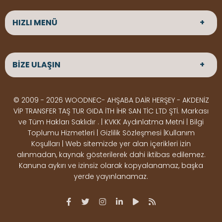
HIZLI MENÜ
ANASAYFA
HAKKIMIZDA
BİZE ULAŞIN
ÜRÜNLER
HİZMETLERİMİZ
Parke
HABERLER
Ahşap Deck
BLOG
ADRES
© 2009 - 2026 WOODNEC- AHŞABA DAİR HERŞEY - AKDENİZ
Çeşitlerimiz
BİZE ULAŞIN
Çeşitlerimiz
Altınkale mah Osmangazi cad. no 355 Döşemealtı
VİP TRANSFER TAŞ TUR GIDA İTH İHR SAN TİC LTD ŞTİ. Markası
Kereste
Ahşap
Antalya
ve Tüm Hakları Saklıdır . | KVKK Aydınlatma Metni | Bilgi
Çeşitlerimiz
Pergole
Toplumu Hizmetleri | Gizlilik Sözleşmesi |Kullanım
Koşulları | Web sitemizde yer alan içerikleri izin
Ürünler
ÇALIŞMA SAATLERİ
alınmadan, kaynak gösterilerek dahi iktibas edilemez.
Deck Montaj
Ahşap
Hafta içi : Haftaiçi 09:00 - 18:00
Kanuna aykırı ve izinsiz olarak kopyalanamaz, başka
Hafta sonu : Cumartesi 10:00 - 15:00
Ekipmanları
Dekorasyon
yerde yayınlanamaz.
Ürünleri
Boya &
OSB,
İLETİŞİM
Vernik
Kontrplak &
0506 180 01 02