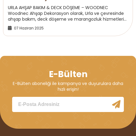
URLA AHŞAP BAKIM & DECK DÖŞEME – WOODNEC
Woodnec Ahşap Dekorasyon olarak, Urla ve çevresinde
ahşap bakım, deck döşeme ve marangozluk hizmetleri
sunuyoruz. AVM, otel, restoran, cafe, spor salonu, h...
07 Haziran 2025
E-Bülten
E-Bülten aboneliği ile kampanya ve duyurulara daha
hızlı erişin!