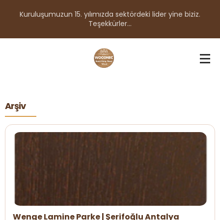
Kuruluşumuzun 15. yılımızda sektördeki lider yine biziz.
Teşekkürler...
Arşiv
Wenge Lamine Parke | Şerifoğlu Antalya