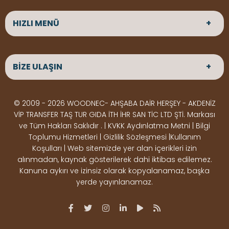
HIZLI MENÜ
ANASAYFA
HAKKIMIZDA
BİZE ULAŞIN
ÜRÜNLER
HİZMETLERİMİZ
Parke
HABERLER
Ahşap Deck
BLOG
ADRES
© 2009 - 2026 WOODNEC- AHŞABA DAİR HERŞEY - AKDENİZ
Çeşitlerimiz
BİZE ULAŞIN
Çeşitlerimiz
Altınkale mah Osmangazi cad. no 355 Döşemealtı
VİP TRANSFER TAŞ TUR GIDA İTH İHR SAN TİC LTD ŞTİ. Markası
Kereste
Ahşap
Antalya
ve Tüm Hakları Saklıdır . | KVKK Aydınlatma Metni | Bilgi
Çeşitlerimiz
Pergole
Toplumu Hizmetleri | Gizlilik Sözleşmesi |Kullanım
Koşulları | Web sitemizde yer alan içerikleri izin
Ürünler
ÇALIŞMA SAATLERİ
alınmadan, kaynak gösterilerek dahi iktibas edilemez.
Deck Montaj
Ahşap
Hafta içi : Haftaiçi 09:00 - 18:00
Kanuna aykırı ve izinsiz olarak kopyalanamaz, başka
Hafta sonu : Cumartesi 10:00 - 15:00
Ekipmanları
Dekorasyon
yerde yayınlanamaz.
Ürünleri
Boya &
OSB,
İLETİŞİM
Vernik
Kontrplak &
0506 180 01 02