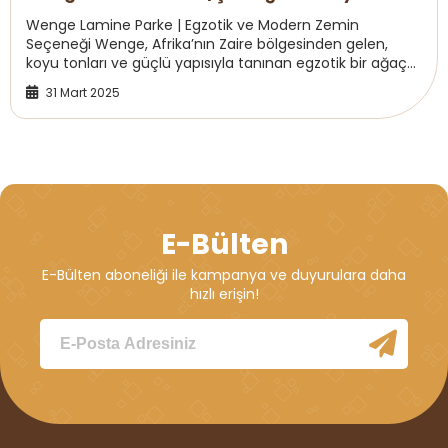
Wenge Lamine Parke | Egzotik ve Modern Zemin
Seçeneği Wenge, Afrika’nın Zaire bölgesinden gelen,
koyu tonları ve güçlü yapısıyla tanınan egzotik bir ağaç
türüdür. Sertlik derecesi 5 olan Wenge, özelli...
31 Mart 2025
E-Bülten
E-Bülten aboneliği ile kampanya ve duyurulara daha
hızlı erişin!