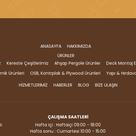
ANASAYFA
HAKKIMIZDA
ÜRÜNLER
z
Kereste Çeşitlerimiz
Ahşap Pergole Ürünler
Deck Montaj E
nik Ürünleri
OSB, Kontrplak & Plywood Ürünleri
Yapı & Hırdav
HİZMETLERİMİZ
HABERLER
BLOG
BİZE ULAŞIN
ÇALIŞMA SAATLERİ
ı
Hafta içi : Haftaiçi 09:00 - 18:00
Hafta sonu : Cumartesi 10:00 - 15:00