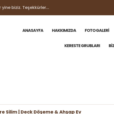
yine biziz. Teşekkürler...
ANASAYFA
HAKKIMIZDA
FOTO GALERİ
KERESTE GRUBLARI
Bİ
re Silim | Deck Döşeme & Ahşap Ev