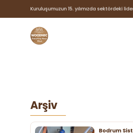
Kuruluşumuzun 15. yılımızda sektördeki lider 
Arşiv
Bodrum Sist