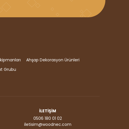
kipmanları
Ahşap Dekorasyon Ürünleri
at Grubu
İLETİŞİM
0506 180 01 02
iletisim@woodnec.com