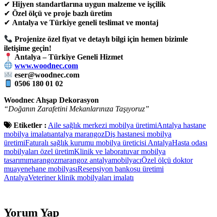
✔
Hijyen standartlarına uygun malzeme ve işçilik
✔
Özel ölçü ve proje bazlı üretim
✔
Antalya ve Türkiye geneli teslimat ve montaj
Projenize özel fiyat ve detaylı bilgi için hemen bizimle
iletişime geçin!
Antalya – Türkiye Geneli Hizmet
www.woodnec.com
eser@woodnec.com
0506 180 01 02
Woodnec Ahşap Dekorasyon
“Doğanın Zarafetini Mekanlarınıza Taşıyoruz”
Etiketler :
Aile sağlık merkezi mobilya üretimi
Antalya hastane
mobilya imalatı
antalya marangoz
Diş hastanesi mobilya
üretimi
Faturalı sağlık kurumu mobilya üreticisi Antalya
Hasta odası
mobilyaları özel üretim
Klinik ve laboratuvar mobilya
tasarımı
marangoz
marangoz antalya
mobilyacı
Özel ölçü doktor
muayenehane mobilyası
Resepsiyon bankosu üretimi
Antalya
Veteriner klinik mobilyaları imalatı
Yorum Yap