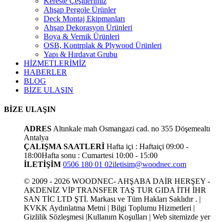
Kereste Çeşitlerimiz
Ahşap Pergole Ürünler
Deck Montaj Ekipmanları
Ahşap Dekorasyon Ürünleri
Boya & Vernik Ürünleri
OSB, Kontrplak & Plywood Ürünleri
Yapı & Hırdavat Grubu
HİZMETLERİMİZ
HABERLER
BLOG
BİZE ULAŞIN
BİZE ULAŞIN
ADRES
Altınkale mah Osmangazi cad. no 355 Döşemealtı
Antalya
ÇALIŞMA SAATLERİ
Hafta içi : Haftaiçi 09:00 -
18:00
Hafta sonu : Cumartesi 10:00 - 15:00
İLETİŞİM
0506 180 01 02
iletisim@woodnec.com
© 2009 - 2026 WOODNEC- AHŞABA DAİR HERŞEY -
AKDENİZ VİP TRANSFER TAŞ TUR GIDA İTH İHR
SAN TİC LTD ŞTİ. Markası ve Tüm Hakları Saklıdır . |
KVKK Aydınlatma Metni | Bilgi Toplumu Hizmetleri |
Gizlilik Sözleşmesi |Kullanım Koşulları | Web sitemizde yer