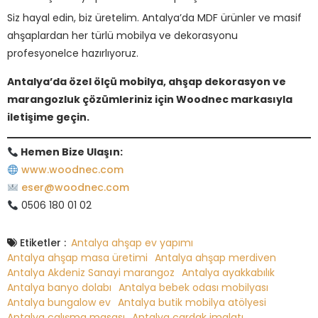
Siz hayal edin, biz üretelim. Antalya’da MDF ürünler ve masif
ahşaplardan her türlü mobilya ve dekorasyonu
profesyonelce hazırlıyoruz.
Antalya’da özel ölçü mobilya, ahşap dekorasyon ve
marangozluk çözümleriniz için Woodnec markasıyla
iletişime geçin.
Hemen Bize Ulaşın:
www.woodnec.com
eser@woodnec.com
0506 180 01 02
Etiketler :
Antalya ahşap ev yapımı
Antalya ahşap masa üretimi
Antalya ahşap merdiven
Antalya Akdeniz Sanayi marangoz
Antalya ayakkabılık
Antalya banyo dolabı
Antalya bebek odası mobilyası
Antalya bungalow ev
Antalya butik mobilya atölyesi
Antalya çalışma masası
Antalya çardak imalatı