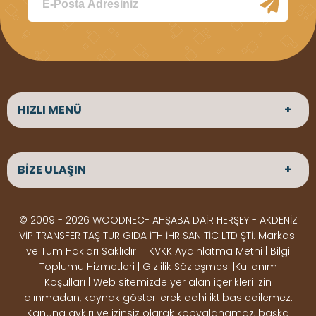
HIZLI MENÜ
ANASAYFA
HAKKIMIZDA
BİZE ULAŞIN
ÜRÜNLER
HİZMETLERİMİZ
Parke
HABERLER
Ahşap Deck
BLOG
ADRES
© 2009 - 2026 WOODNEC- AHŞABA DAİR HERŞEY - AKDENİZ
Çeşitlerimiz
BİZE ULAŞIN
Çeşitlerimiz
Altınkale mah Osmangazi cad. no 355 Döşemealtı
VİP TRANSFER TAŞ TUR GIDA İTH İHR SAN TİC LTD ŞTİ. Markası
Kereste
Ahşap
Antalya
ve Tüm Hakları Saklıdır . | KVKK Aydınlatma Metni | Bilgi
Çeşitlerimiz
Pergole
Toplumu Hizmetleri | Gizlilik Sözleşmesi |Kullanım
Koşulları | Web sitemizde yer alan içerikleri izin
Ürünler
ÇALIŞMA SAATLERİ
alınmadan, kaynak gösterilerek dahi iktibas edilemez.
Deck Montaj
Ahşap
Hafta içi : Haftaiçi 09:00 - 18:00
Kanuna aykırı ve izinsiz olarak kopyalanamaz, başka