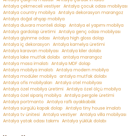
Antalya çekmeceli vestiyer
Antalya çocuk odası mobilyası
Antalya country mobilya
Antalya dekorasyon marangoz
Antalya doğal ahşap mobilya
Antalya duvara monteli dolap
Antalya el yapımı mobilya
Antalya gardolap üretimi
Antalya genç odası mobilyası
Antalya giyinme odası
Antalya high gloss dolap
Antalya iç dekorasyon
Antalya kamelya üretimi
Antalya karavan mobilyası
Antalya kiler dolabı
Antalya lake mutfak dolabı
antalya marangoz
Antalya masa imalatı
Antalya MDF dolap
Antalya mobilya imalatı
Antalya modern mobilya
Antalya modüler mobilya
antalya mutfak dolabı
Antalya ofis mobilyaları
Antalya otel mobilyası
Antalya özel mobilya üretimi
Antalya özel ölçü mobilya
Antalya özel sipariş mobilya
Antalya pergole üretimi
Antalya portmanto
Antalya raflı ayakkabılık
Antalya sürgülü kapak dolap
Antalya tiny house imalatı
Antalya tv ünitesi
Antalya vestiyer
Antalya villa mobilyası
Antalya yatak odası takımı
Antalya yüklük dolabı