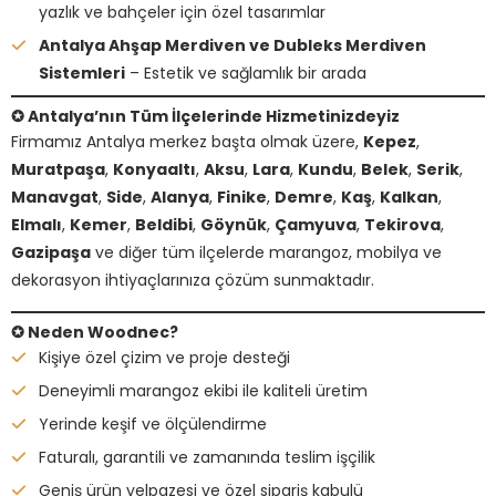
yazlık ve bahçeler için özel tasarımlar
Antalya Ahşap Merdiven ve Dubleks Merdiven
Sistemleri
– Estetik ve sağlamlık bir arada
✪ Antalya’nın Tüm İlçelerinde Hizmetinizdeyiz
Firmamız Antalya merkez başta olmak üzere,
Kepez
,
Muratpaşa
,
Konyaaltı
,
Aksu
,
Lara
,
Kundu
,
Belek
,
Serik
,
Manavgat
,
Side
,
Alanya
,
Finike
,
Demre
,
Kaş
,
Kalkan
,
Elmalı
,
Kemer
,
Beldibi
,
Göynük
,
Çamyuva
,
Tekirova
,
Gazipaşa
ve diğer tüm ilçelerde marangoz, mobilya ve
dekorasyon ihtiyaçlarınıza çözüm sunmaktadır.
✪ Neden Woodnec?
Kişiye özel çizim ve proje desteği
Deneyimli marangoz ekibi ile kaliteli üretim
Yerinde keşif ve ölçülendirme
Faturalı, garantili ve zamanında teslim işçilik
Geniş ürün yelpazesi ve özel sipariş kabulü