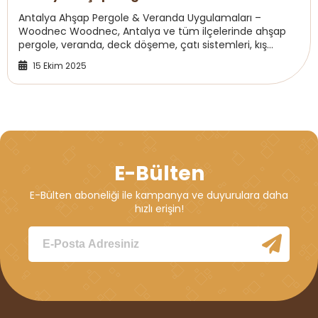
Uygulamaları
Antalya Ahşap Pergole & Veranda Uygulamaları –
Woodnec Woodnec, Antalya ve tüm ilçelerinde ahşap
pergole, veranda, deck döşeme, çatı sistemleri, kış
bahçesi ve sistre silim uygulamalarında uzmanla...
15 Ekim 2025
E-Bülten
E-Bülten aboneliği ile kampanya ve duyurulara daha
hızlı erişin!