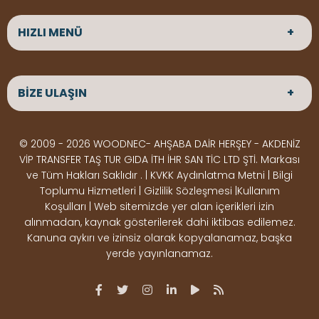
HIZLI MENÜ
ANASAYFA
HAKKIMIZDA
BİZE ULAŞIN
ÜRÜNLER
HİZMETLERİMİZ
Parke
HABERLER
Ahşap Deck
BLOG
ADRES
© 2009 - 2026 WOODNEC- AHŞABA DAİR HERŞEY - AKDENİZ
Çeşitlerimiz
BİZE ULAŞIN
Çeşitlerimiz
Altınkale mah Osmangazi cad. no 355 Döşemealtı
VİP TRANSFER TAŞ TUR GIDA İTH İHR SAN TİC LTD ŞTİ. Markası
Kereste
Ahşap
Antalya
ve Tüm Hakları Saklıdır . | KVKK Aydınlatma Metni | Bilgi
Çeşitlerimiz
Pergole
Toplumu Hizmetleri | Gizlilik Sözleşmesi |Kullanım
Koşulları | Web sitemizde yer alan içerikleri izin
Ürünler
ÇALIŞMA SAATLERİ
alınmadan, kaynak gösterilerek dahi iktibas edilemez.
Deck Montaj
Ahşap
Hafta içi : Haftaiçi 09:00 - 18:00
Kanuna aykırı ve izinsiz olarak kopyalanamaz, başka
Hafta sonu : Cumartesi 10:00 - 15:00
Ekipmanları
Dekorasyon
yerde yayınlanamaz.
Ürünleri
Boya &
OSB,
İLETİŞİM
Vernik
Kontrplak &
0506 180 01 02