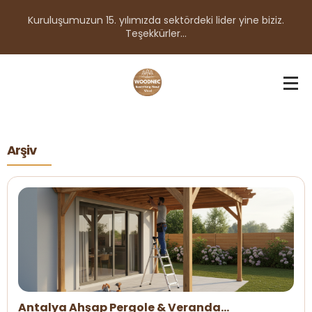
Kuruluşumuzun 15. yılımızda sektördeki lider yine biziz.
Teşekkürler...
Arşiv
Antalya Ahşap Pergole & Veranda