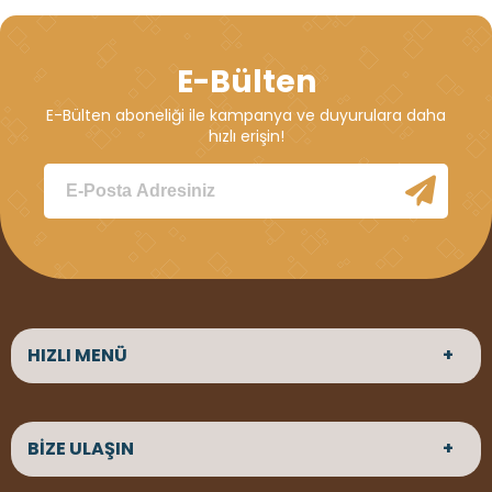
E-Bülten
E-Bülten aboneliği ile kampanya ve duyurulara daha
hızlı erişin!
HIZLI MENÜ
ANASAYFA
HAKKIMIZDA
BİZE ULAŞIN
ÜRÜNLER
HİZMETLERİMİZ