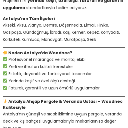
Projelerimizi
yerinde keşif
,
özel ölçü
,
faturalı ve garantili
uygulama
standartlarıyla teslim ediyoruz.
Antalya’nın Tüm İlçeleri
Akseki, Aksu, Alanya, Demre, Döşemealtı, Elmalı, Finike,
Gazipaşa, Gündoğmuş, İbradı, Kaş, Kemer, Kepez, Konyaaltı,
Korkuteli, Kumluca, Manavgat, Muratpaşa, Serik
Neden Antalya’da Woodnec?
Profesyonel marangoz ve montaj ekibi
Yerli ve ithal en kaliteli keresteler
Estetik, dayanıklı ve fonksiyonel tasarımlar
Yerinde keşif ve özel ölçü desteği
Faturalı, garantili ve uzun ömürlü uygulamalar
Antalya Ahşap Pergole & Veranda Ustası – Woodnec
Kalitesiyle
Antalya’nın güneşli ve sıcak iklimine uygun pergole, veranda,
deck ve kış bahçesi uygulamalarıyla mekanlarınıza değer