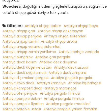
katıyoruz.
Woodnec
, doğallığı modern çizgilerle buluşturan, sağlam ve
estetik ahşap çözümleriyle fark yaratır.
Etiketler :
Antalya ahşap bakım
Antalya ahşap boya
Antalya ahşap çatı
Antalya ahşap dekorasyon
Antalya ahşap pergole
Antalya ahşap sistemleri
Antalya ahşap tamiri
Antalya ahşap ustası
Antalya ahşap veranda sistemleri
Antalya ahşap zemin yenileme
Antalya bahçe veranda
Antalya bungalov
Antalya çatı pergole
Antalya deck bakım
Antalya deck döşeme
antalya deck döşeme ustası
Antalya deck ustası
Antalya deck uygulaması
Antalya deck zımpara
Antalya dış mekan pergole
Antalya gölgelik pergole
Antalya Iroko deck
Antalya kamelya
Antalya kış bahçesi
Antalya kompozit deck
antalya marangoz
Antalya otel pergole
Antalya pergola firması
Antalya pergole bakım
Antalya pergole firması
Antalya pergole fiyatları
Antalya pergole modelleri
Antalya pergole ustası
Antalya pergole yapan firmalar