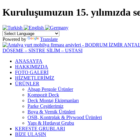
Kuruluşumuzun 15. yılımızda sekt
Powered by
Translate
ANASAYFA
HAKKIMIZDA
FOTO GALERİ
HİZMETLERİMİZ
ÜRÜNLER
Ahşap Pergole Ürünler
Kompozit Deck
Deck Montaj Ekipmanları
Parke Çeşitlerimiz
Boya & Vernik Ürünleri
OSB, Kontrplak & Plywood Ürünleri
Yapı & Hırdavat Grubu
KERESTE GRUBLARI
BİZE ULAŞIN