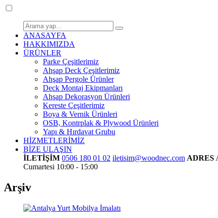
ANASAYFA
HAKKIMIZDA
ÜRÜNLER
Parke Çeşitlerimiz
Ahşap Deck Çeşitlerimiz
Ahşap Pergole Ürünler
Deck Montaj Ekipmanları
Ahşap Dekorasyon Ürünleri
Kereste Çeşitlerimiz
Boya & Vernik Ürünleri
OSB, Kontrplak & Plywood Ürünleri
Yapı & Hırdavat Grubu
HİZMETLERİMİZ
BİZE ULAŞIN
İLETİŞİM
0506 180 01 02
iletisim@woodnec.com
ADRES
Cumartesi 10:00 - 15:00
Arşiv