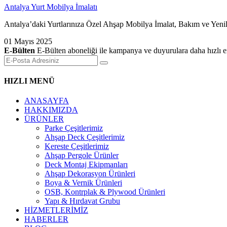
Antalya Yurt Mobilya İmalatı
Antalya’daki Yurtlarınıza Özel Ahşap Mobilya İmalat, Bakım ve Yenile
01 Mayıs 2025
E-Bülten
E-Bülten aboneliği ile kampanya ve duyurulara daha hızlı er
HIZLI MENÜ
ANASAYFA
HAKKIMIZDA
ÜRÜNLER
Parke Çeşitlerimiz
Ahşap Deck Çeşitlerimiz
Kereste Çeşitlerimiz
Ahşap Pergole Ürünler
Deck Montaj Ekipmanları
Ahşap Dekorasyon Ürünleri
Boya & Vernik Ürünleri
OSB, Kontrplak & Plywood Ürünleri
Yapı & Hırdavat Grubu
HİZMETLERİMİZ
HABERLER