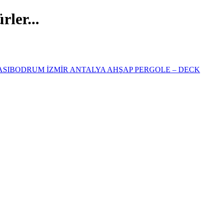
ler...