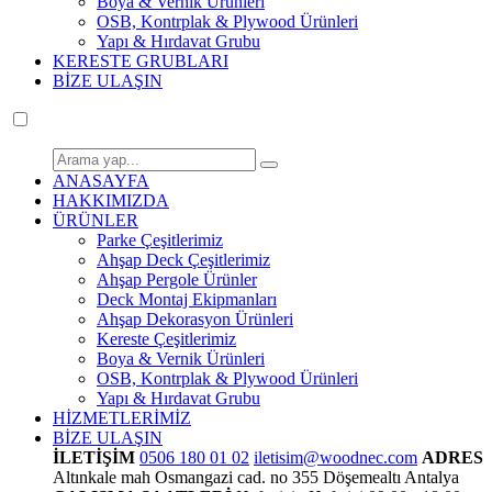
Boya & Vernik Ürünleri
OSB, Kontrplak & Plywood Ürünleri
Yapı & Hırdavat Grubu
KERESTE GRUBLARI
BİZE ULAŞIN
ANASAYFA
HAKKIMIZDA
ÜRÜNLER
Parke Çeşitlerimiz
Ahşap Deck Çeşitlerimiz
Ahşap Pergole Ürünler
Deck Montaj Ekipmanları
Ahşap Dekorasyon Ürünleri
Kereste Çeşitlerimiz
Boya & Vernik Ürünleri
OSB, Kontrplak & Plywood Ürünleri
Yapı & Hırdavat Grubu
HİZMETLERİMİZ
BİZE ULAŞIN
İLETİŞİM
0506 180 01 02
iletisim@woodnec.com
ADRES
Altınkale mah Osmangazi cad. no 355 Döşemealtı Antalya