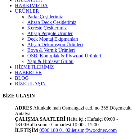
HAKKIMIZDA
ÜRÜNLER
Parke Çeşitlerimiz
Ahşap Deck Çeşitlerimiz
Kereste Çeşitlerimiz
Ahşap Pergole Ürünler
Deck Montaj Ekipmanları
Ahşap Dekorasyon Ürünleri
Boya & Vernik Ürünleri
OSB, Kontrplak & Plywood Ürünleri
Yapı & Hırdavat Grubu
HİZMETLERİMİZ
HABERLER
BLOG
BİZE ULAŞIN
BİZE ULAŞIN
ADRES
Altınkale mah Osmangazi cad. no 355 Döşemealtı
Antalya
ÇALIŞMA SAATLERİ
Hafta içi : Haftaiçi 09:00 -
18:00
Hafta sonu : Cumartesi 10:00 - 15:00
İLETİŞİM
0506 180 01 02
iletisim@woodnec.com