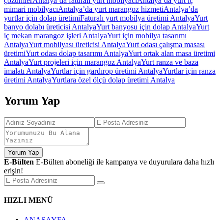
çözümler
Antalya’da faturalı yurt mobilyacı
Antalya’da yurt iç
mimari mobilyacı
Antalya’da yurt marangoz hizmeti
Antalya’da
yurtlar için dolap üretimi
Faturalı yurt mobilya üretimi Antalya
Yurt
banyo dolabı üreticisi Antalya
Yurt banyosu için dolap Antalya
Yurt
iç mekan marangoz işleri Antalya
Yurt için mobilya tasarımı
Antalya
Yurt mobilyası üreticisi Antalya
Yurt odası çalışma masası
üretimi
Yurt odası dolap tasarımı Antalya
Yurt ortak alan masa üretimi
Antalya
Yurt projeleri için marangoz Antalya
Yurt ranza ve baza
imalatı Antalya
Yurtlar için gardırop üretimi Antalya
Yurtlar için ranza
üretimi Antalya
Yurtlara özel ölçü dolap üretimi Antalya
Yorum Yap
Yorum Yap
E-Bülten
E-Bülten aboneliği ile kampanya ve duyurulara daha hızlı
erişin!
HIZLI MENÜ
ANASAYFA