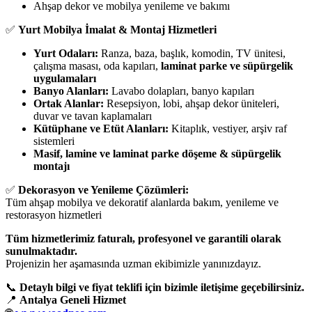
Ahşap dekor ve mobilya yenileme ve bakımı
✅
Yurt Mobilya İmalat & Montaj Hizmetleri
Yurt Odaları:
Ranza, baza, başlık, komodin, TV ünitesi,
çalışma masası, oda kapıları,
laminat parke ve süpürgelik
uygulamaları
Banyo Alanları:
Lavabo dolapları, banyo kapıları
Ortak Alanlar:
Resepsiyon, lobi, ahşap dekor üniteleri,
duvar ve tavan kaplamaları
Kütüphane ve Etüt Alanları:
Kitaplık, vestiyer, arşiv raf
sistemleri
Masif, lamine ve laminat parke döşeme & süpürgelik
montajı
✅
Dekorasyon ve Yenileme Çözümleri:
Tüm ahşap mobilya ve dekoratif alanlarda bakım, yenileme ve
restorasyon hizmetleri
Tüm hizmetlerimiz faturalı, profesyonel ve garantili olarak
sunulmaktadır.
Projenizin her aşamasında uzman ekibimizle yanınızdayız.
📞
Detaylı bilgi ve fiyat teklifi için bizimle iletişime geçebilirsiniz.
📍
Antalya Geneli Hizmet