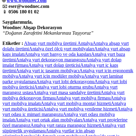
🌐
www.woodnec.com
📧
eser@woodnec.com
📱
0506 180 01 02
Saygılarımızla,
Woodnec Ahşap Dekorasyon
“Doğanın Zarafetini Mekanlarınıza Taşıyoruz”
Etiketler :
Ahşap yurt mobilya üretimi Antalya
Antalya ahşap yurt
dolabı üretimi
Antalya özel ölçü yurt mobilyaları
Antalya yurt ahşap
kapı imalatı
Antalya yurt banyo ve oda kapıları
Antalya yurt baza
üretimi
Antalya yurt dekorasyon marangozu
Antalya yurt dolap
imalat firması
Antalya yurt dolap üreticisi
Antalya yurt iç kapı
üretimi
Antalya yurt iç tasarım mobilyacı
Antalya yurt için ergonomik
mobilya
Antalya yurt için modüler mobilya
Antalya yurt laminat
parke uygulaması
Antalya yurt lobi dekorasyonu
Antalya yurt lobi
mobilya üreticisi
Antalya yurt lobi oturma grubu
Antalya yurt
marangoz ustası
Antalya yurt masa sandalye üretimi
Antalya yurt
mobilya dekorasyon firması
Antalya yurt mobilya firması
Antalya
yurt mobilya imalatı
Antalya yurt mobilya montaj hizmeti
Antalya
yurt mobilya üreticisi
Antalya yurt mobilya yenileme hizmeti
Antalya
yurt odası iç mimari marangozu
Antalya yurt odası mobilya
imalatı
Antalya yurt ortak alan mobilyaları
Antalya yurt projelerine
özel marangoz
Antalya yurt ranza marangoz hizmeti
Antalya yurt
süpürgelik uygulaması
Antalya yurtlar için ahşap