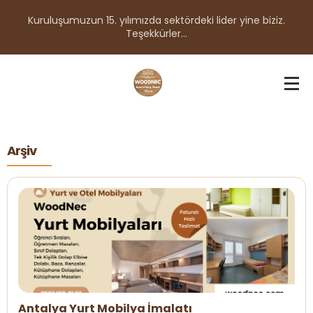
Kuruluşumuzun 15. yılımızda sektördeki lider yine biziz.
Teşekkürler...
Arşiv
Antalya Yurt Mobilya İmalatı