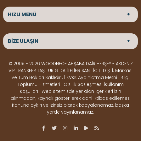
HIZLI MENÜ
ANASAYFA
HAKKIMIZDA
BİZE ULAŞIN
ÜRÜNLER
HİZMETLERİMİZ
Parke
HABERLER
Ahşap Deck
BLOG
ADRES
© 2009 - 2026 WOODNEC- AHŞABA DAİR HERŞEY - AKDENİZ
Çeşitlerimiz
BİZE ULAŞIN
Çeşitlerimiz
Altınkale mah Osmangazi cad. no 355 Döşemealtı
VİP TRANSFER TAŞ TUR GIDA İTH İHR SAN TİC LTD ŞTİ. Markası
Kereste
Ahşap
Antalya
ve Tüm Hakları Saklıdır . | KVKK Aydınlatma Metni | Bilgi
Çeşitlerimiz
Pergole
Toplumu Hizmetleri | Gizlilik Sözleşmesi |Kullanım
Koşulları | Web sitemizde yer alan içerikleri izin
Ürünler
ÇALIŞMA SAATLERİ
alınmadan, kaynak gösterilerek dahi iktibas edilemez.
Deck Montaj
Ahşap
Hafta içi : Haftaiçi 09:00 - 18:00
Kanuna aykırı ve izinsiz olarak kopyalanamaz, başka
Hafta sonu : Cumartesi 10:00 - 15:00
Ekipmanları
Dekorasyon
yerde yayınlanamaz.
Ürünleri
Boya &
OSB,
İLETİŞİM
Vernik
Kontrplak &
0506 180 01 02