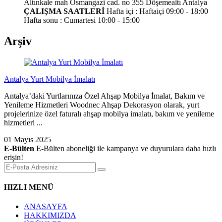
Altınkale mah Osmangazi cad. no 355 Döşemealtı Antalya
ÇALIŞMA SAATLERİ
Hafta içi : Haftaiçi 09:00 - 18:00
Hafta sonu : Cumartesi 10:00 - 15:00
Arşiv
Antalya Yurt Mobilya İmalatı
Antalya’daki Yurtlarınıza Özel Ahşap Mobilya İmalat, Bakım ve
Yenileme Hizmetleri Woodnec Ahşap Dekorasyon olarak, yurt
projelerinize özel faturalı ahşap mobilya imalatı, bakım ve yenileme
hizmetleri ...
01 Mayıs 2025
E-Bülten
E-Bülten aboneliği ile kampanya ve duyurulara daha hızlı
erişin!
HIZLI MENÜ
ANASAYFA
HAKKIMIZDA