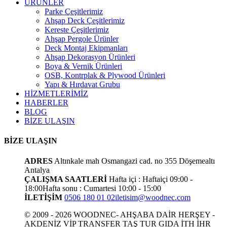
ÜRÜNLER
Parke Çeşitlerimiz
Ahşap Deck Çeşitlerimiz
Kereste Çeşitlerimiz
Ahşap Pergole Ürünler
Deck Montaj Ekipmanları
Ahşap Dekorasyon Ürünleri
Boya & Vernik Ürünleri
OSB, Kontrplak & Plywood Ürünleri
Yapı & Hırdavat Grubu
HİZMETLERİMİZ
HABERLER
BLOG
BİZE ULAŞIN
BİZE ULAŞIN
ADRES
Altınkale mah Osmangazi cad. no 355 Döşemealtı
Antalya
ÇALIŞMA SAATLERİ
Hafta içi : Haftaiçi 09:00 -
18:00
Hafta sonu : Cumartesi 10:00 - 15:00
İLETİŞİM
0506 180 01 02
iletisim@woodnec.com
© 2009 - 2026 WOODNEC- AHŞABA DAİR HERŞEY -
AKDENİZ VİP TRANSFER TAŞ TUR GIDA İTH İHR