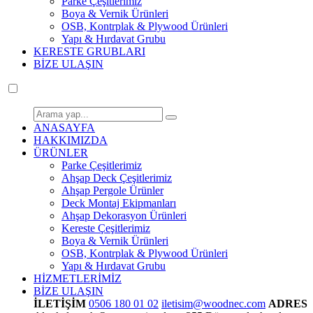
Parke Çeşitlerimiz
Boya & Vernik Ürünleri
OSB, Kontrplak & Plywood Ürünleri
Yapı & Hırdavat Grubu
KERESTE GRUBLARI
BİZE ULAŞIN
ANASAYFA
HAKKIMIZDA
ÜRÜNLER
Parke Çeşitlerimiz
Ahşap Deck Çeşitlerimiz
Ahşap Pergole Ürünler
Deck Montaj Ekipmanları
Ahşap Dekorasyon Ürünleri
Kereste Çeşitlerimiz
Boya & Vernik Ürünleri
OSB, Kontrplak & Plywood Ürünleri
Yapı & Hırdavat Grubu
HİZMETLERİMİZ
BİZE ULAŞIN
İLETİŞİM
0506 180 01 02
iletisim@woodnec.com
ADRES